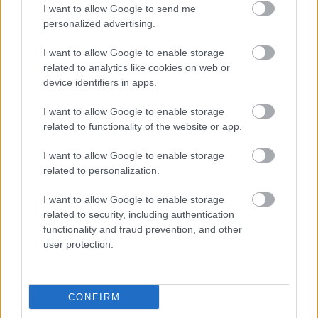
I want to allow Google to send me
personalized advertising.
I want to allow Google to enable storage
related to analytics like cookies on web or
device identifiers in apps.
Οφειλέτης θα δίνει 220 ευρώ το μήνα …
I want to allow Google to enable storage
και “καθάρισε”
related to functionality of the website or app.
I want to allow Google to enable storage
related to personalization.
16:20
, 4 Σεπτεμβρίου 2017
||
My money
I want to allow Google to enable storage
related to security, including authentication
functionality and fraud prevention, and other
user protection.
CONFIRM