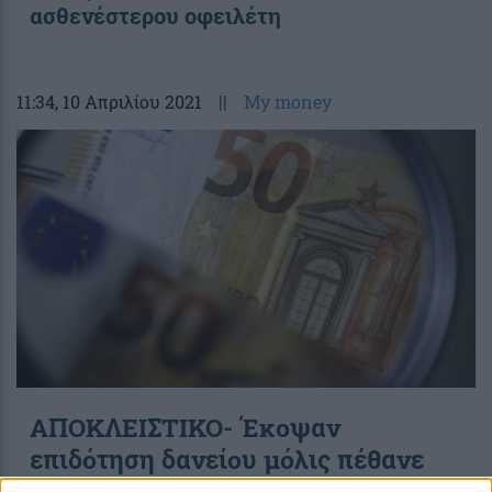
ασθενέστερου οφειλέτη
11:34
, 10 Απριλίου 2021
||
My money
ΑΠΟΚΛΕΙΣΤΙΚΟ- Έκοψαν
επιδότηση δανείου μόλις πέθανε
από κορονοϊό ο σύζυγος