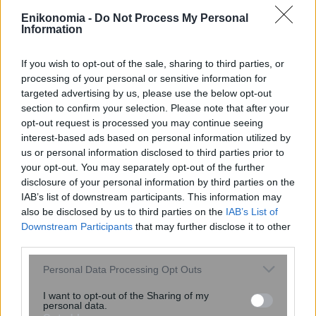
οφειλέτριας
Enikonomia -
Do Not Process My Personal
Information
If you wish to opt-out of the sale, sharing to third parties, or
12:51
, 28 Φεβρουαρίου 2019
||
Οικονομία
processing of your personal or sensitive information for
targeted advertising by us, please use the below opt-out
section to confirm your selection. Please note that after your
opt-out request is processed you may continue seeing
interest-based ads based on personal information utilized by
us or personal information disclosed to third parties prior to
your opt-out. You may separately opt-out of the further
disclosure of your personal information by third parties on the
IAB’s list of downstream participants. This information may
also be disclosed by us to third parties on the
IAB’s List of
Downstream Participants
that may further disclose it to other
third parties.
Please note that this website/app uses one or more Google
Personal Data Processing Opt Outs
Δικαστική απόφαση- ανάσα: Ολική
services and may gather and store information including but
διαγραφή χρέους 153.149 ευρώ σε
not limited to your visit or usage behaviour. You may click to
I want to opt-out of the Sharing of my
personal data.
οφειλέτη
grant or deny consent to Google and its third-party tags to