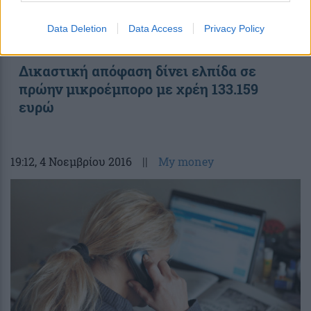
Data Deletion
Data Access
Privacy Policy
Δικαστική απόφαση δίνει ελπίδα σε
πρώην μικροέμπορο με χρέη 133.159
ευρώ
19:12
, 4 Νοεμβρίου 2016
||
My money