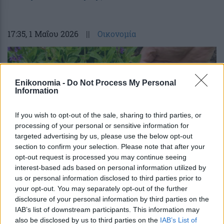
17:35
, 1 Μαΐου 2026
||
Οικονομία
Enikonomia -
Do Not Process My Personal
Information
If you wish to opt-out of the sale, sharing to third parties, or
processing of your personal or sensitive information for
targeted advertising by us, please use the below opt-out
section to confirm your selection. Please note that after your
opt-out request is processed you may continue seeing
interest-based ads based on personal information utilized by
us or personal information disclosed to third parties prior to
Επικεφαλής εταιρείας λιπασμάτων: Ο
your opt-out. You may separately opt-out of the further
πόλεμος στο Ιράν θέτει σε κίνδυνο
disclosure of your personal information by third parties on the
σχεδόν 10 δισ. γεύματα την εβδομάδα
IAB’s list of downstream participants. This information may
also be disclosed by us to third parties on the
IAB’s List of