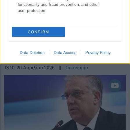
functionality and fraud prevention, and other
user protection.
Σημαντικές πιέσεις στις εξαγωγικές
CONFIRM
επιχειρήσεις – “Καμπανάκι” ΣΕΒΕ για
κόστος και ανταγωνιστικότητα
Data Deletion
Data Access
Privacy Policy
13:10
, 20 Απριλίου 2026
||
Οικονομία