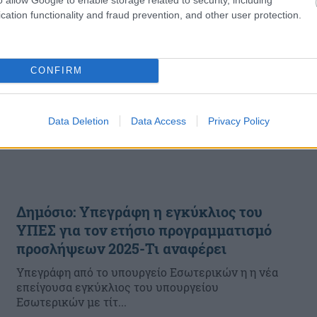
cation functionality and fraud prevention, and other user protection.
CONFIRM
Data Deletion
Data Access
Privacy Policy
Δημόσιο: Υπεγράφη η εγκύκλιος του
ΥΠΕΣ για τον ετήσιο προγραμματισμό
προσλήψεων 2025-Τι αναφέρει
Yπεγράφη από το υπουργείο Εσωτερικών η η νέα
επείγουσα εγκύκλιος του υπουργείου
Εσωτερικών με τίτ...