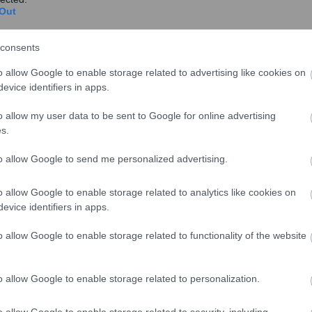
Out
Υπουργείο Εσωτερικών: Στους δήμους
11,25 εκατ. ευρώ για την αντιμετώπιση
consents
της λειψυδρίας
o allow Google to enable storage related to advertising like cookies on
Πόρους ύψους 11.250.000 ευρώ διαθέτει το
evice identifiers in apps.
Υπουργείο Εσωτερικών για την άμεση υλοποίηση
δράσεων αντ...
o allow my user data to be sent to Google for online advertising
s.
to allow Google to send me personalized advertising.
Βοήθεια στο Σπίτι: Νέα “ένεση
o allow Google to enable storage related to analytics like cookies on
ρευστότητας” ύψους 10 εκατ. ευρώ
evice identifiers in apps.
από το ΥΠΕΣ στους δήμους -Ποιους
o allow Google to enable storage related to functionality of the website
αφορά
Eγκρίθηκε από το υπουργείο Εσωτερικών το
o allow Google to enable storage related to personalization.
ποσό κατανομής ύψους υ10 εκατ. ευρώ σε
δήμους της χώρας ...
o allow Google to enable storage related to security, including