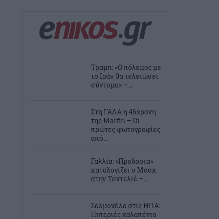
Τραμπ: «Ο πόλεμος με
το Ιράν θα τελειώσει
σύντομα» –...
Στη ΓΑΔΑ η 46χρονη
της Marfin – Οι
πρώτες φωτογραφίες
από...
Γαλλία: «Προδοσία»
καταλογίζει ο Μασκ
στην Τοντελιέ –...
Σαλμονέλα στις ΗΠΑ:
Πιπεριές χαλαπένιο