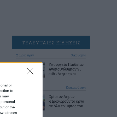
ΤΕΛΕΥΤΑΙΕΣ ΕΙΔΗΣΕΙΣ
2 ώρες πριν
Οικονομία
Υπουργείο Παιδείας:
Ανακοινώθηκαν 95
ειδικότητες και...
sonal or
3 ώρες πριν
Επικαιρότητα
ection to
ou may
Χρίστος Δήμας:
«Προχωρούν τα έργα
 personal
σε όλο το μήκος του...
out of the
 downstream