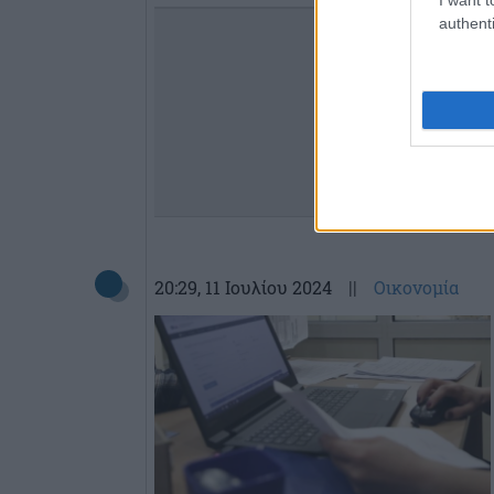
authenti
20:29
, 11 Ιουλίου 2024
||
Οικονομία