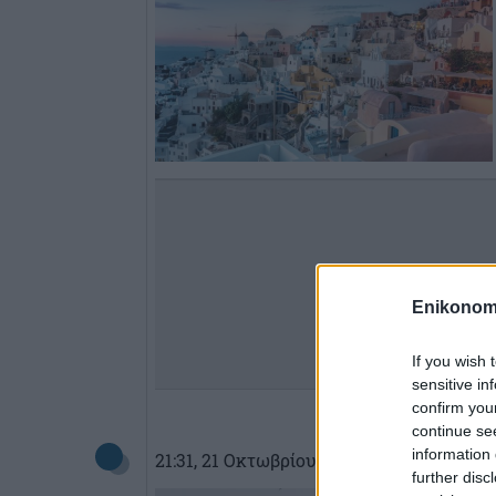
Enikonom
If you wish 
sensitive in
confirm you
continue se
information 
21:31
, 21 Οκτωβρίου 2024
||
Οικονομία
further disc