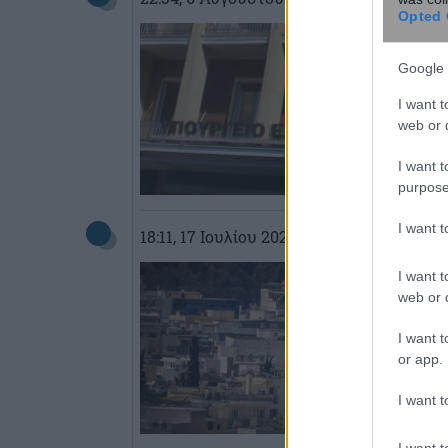
Opted 
Google 
I want t
web or d
I want t
purpose
I want 
18:11
, 17 Ιουλίου 2024
||
Οικονομία
I want t
web or d
I want t
or app.
I want t
I want t