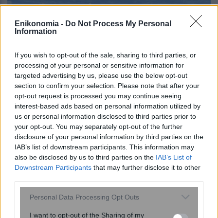
Enikonomia -
Do Not Process My Personal
Information
If you wish to opt-out of the sale, sharing to third parties, or
processing of your personal or sensitive information for
targeted advertising by us, please use the below opt-out
section to confirm your selection. Please note that after your
opt-out request is processed you may continue seeing
interest-based ads based on personal information utilized by
us or personal information disclosed to third parties prior to
Bloomberg: Η επιτυχία της δημόσιας
your opt-out. You may separately opt-out of the further
εγγραφής για το «Ελευθέριος Βενιζέλος»
disclosure of your personal information by third parties on the
IAB’s list of downstream participants. This information may
απέδειξε ότι η Ελλάδα έχει ανακάμψει
also be disclosed by us to third parties on the
IAB’s List of
δυναμικά
Downstream Participants
that may further disclose it to other
third parties.
Please note that this website/app uses one or more Google
Personal Data Processing Opt Outs
services and may gather and store information including but
not limited to your visit or usage behaviour. You may click to
I want to opt-out of the Sharing of my