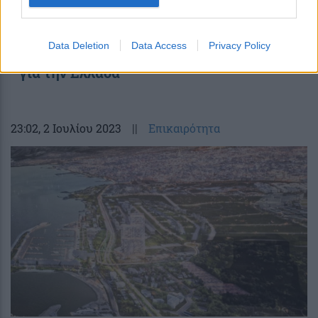
Βloomberg: Αυτό είναι το μήνυμα που
Data Deletion
Data Access
Privacy Policy
έστειλε ο Μητσοτάκης στους επενδυτές
για την Ελλάδα
23:02
, 2 Ιουλίου 2023
||
Επικαιρότητα