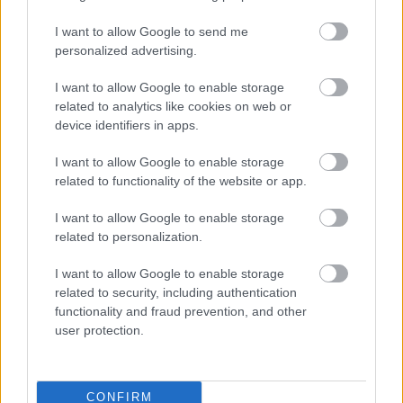
I want to allow Google to send me
Μητσοτάκης: Θα ανακοινώσουμε
personalized advertising.
σύντομα μέτρα στήριξης για τους
ευάλωτους – Τι είπε για την πορεία της
I want to allow Google to enable storage
οικονομίας το 2024
related to analytics like cookies on web or
device identifiers in apps.
I want to allow Google to enable storage
17:29
, 5 Ιουλίου 2023
||
Οικονομία
related to functionality of the website or app.
I want to allow Google to enable storage
related to personalization.
I want to allow Google to enable storage
related to security, including authentication
functionality and fraud prevention, and other
user protection.
CONFIRM