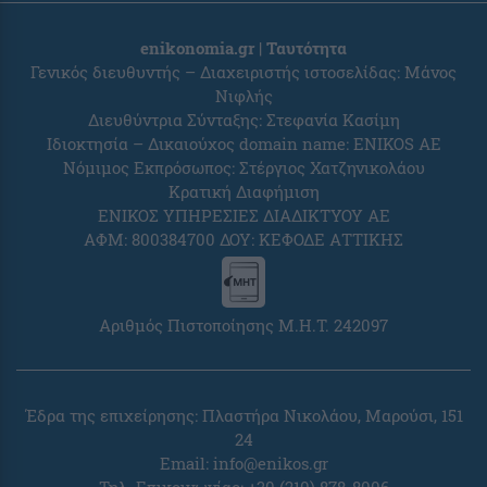
enikonomia.gr | Ταυτότητα
Γενικός διευθυντής – Διαχειριστής ιστοσελίδας: Μάνος
Νιφλής
Διευθύντρια Σύνταξης: Στεφανία Κασίμη
Ιδιοκτησία – Δικαιούχος domain name: ENIKOS AE
Νόμιμος Εκπρόσωπος: Στέργιος Χατζηνικολάου
Κρατική Διαφήμιση
ΕΝΙΚΟΣ ΥΠΗΡΕΣΙΕΣ ΔΙΑΔΙΚΤΥΟΥ ΑΕ
ΑΦΜ: 800384700 ΔΟΥ: ΚΕΦΟΔΕ ΑΤΤΙΚΗΣ
Αριθμός Πιστοποίησης Μ.Η.Τ. 242097
Έδρα της επιχείρησης: Πλαστήρα Νικολάου, Μαρούσι, 151
24
Email:
info@enikos.gr
Τηλ. Επικοινωνίας: +30 (210) 878-8006