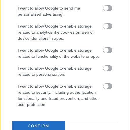
I want to allow Google to send me
personalized advertising.
Μιωνικές Γραμμές: Απέκτησαν το 3,91%
της HSW- Συμφωνία για αυξήσεις
I want to allow Google to enable storage
μισθών το 2016-17
related to analytics like cookies on web or
device identifiers in apps.
I want to allow Google to enable storage
20:01
, 12 Φεβρουαρίου 2016
||
Επιχειρήσεις
related to functionality of the website or app.
I want to allow Google to enable storage
related to personalization.
I want to allow Google to enable storage
related to security, including authentication
functionality and fraud prevention, and other
user protection.
CONFIRM