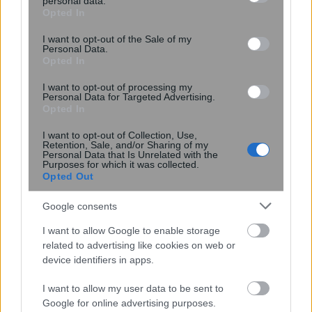
personal data.
grant or deny consent to Google and its third-party tags to
Opted In
use your data for below specified purposes in below Google
consent section.
I want to opt-out of the Sale of my
Personal Data.
Opted In
I want to opt-out of processing my
Personal Data for Targeted Advertising.
Opted In
I want to opt-out of Collection, Use,
Retention, Sale, and/or Sharing of my
19:32
, 17 Φεβρουαρίου 2016
||
Επιχειρήσεις
Personal Data that Is Unrelated with the
Purposes for which it was collected.
Opted Out
Google consents
I want to allow Google to enable storage
related to advertising like cookies on web or
device identifiers in apps.
I want to allow my user data to be sent to
Google for online advertising purposes.