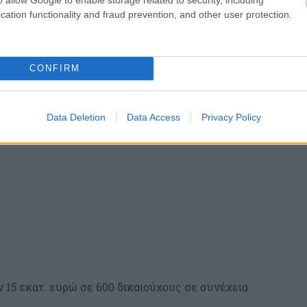
cation functionality and fraud prevention, and other user protection.
ύν 773,5 εκατ. ευρώ σε 1.514.618 συνταξιούχους του
 και του ΟΤΕ, των οποίων ο ΑΜΚΑ λήγει σε 0, 2, 4, 6
CONFIRM
Data Deletion
Data Access
Privacy Policy
 15 εκατ. ευρώ σε 600 δικαιούχους σε συνέχεια