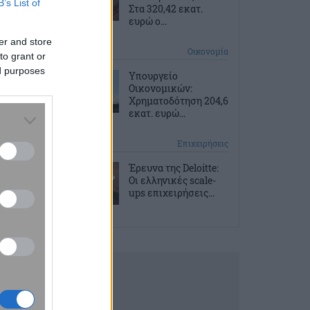
B’s List of
Στα 320,42 εκατ.
ευρώ ο...
er and store
9 ώρες πριν
Οικονομία
to grant or
ed purposes
Υπουργείο
Οικονομικών:
Χρηματοδότηση 204,6
εκατ. ευρώ...
10 ώρες πριν
Επιχειρήσεις
Έρευνα της Deloitte:
Οι ελληνικές scale-
ups επιχειρήσεις...