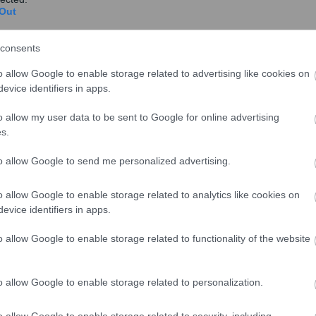
νη εβδομάδα, οι εξής καταβολές:
Out
consents
o allow Google to enable storage related to advertising like cookies on
evice identifiers in apps.
o allow my user data to be sent to Google for online advertising
s.
to allow Google to send me personalized advertising.
o allow Google to enable storage related to analytics like cookies on
evice identifiers in apps.
 536,3 εκατ. ευρώ για τις κύριες και τις επικουρικές
o allow Google to enable storage related to functionality of the website
ιούχους από τους τέως φορείς ΟΑΕΕ, ΟΓΑ, ΝΑΤ, ΕΤΑΑ,
o allow Google to enable storage related to personalization.
ούν 772,1 εκατ. ευρώ σε 1.512.142 συνταξιούχους του
 και του ΟΤΕ, των οποίων ο ΑΜΚΑ λήγει σε 1, 3, 5, 7
o allow Google to enable storage related to security, including