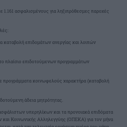
σε 1.161 ασφαλισμένους για ληξιπρόθεσμες παροχές
λές:
για καταβολή επιδομάτων ανεργίας και λοιπών
 στο πλαίσιο επιδοτούμενων προγραμμάτων
 σε προγράμματα κοινωφελούς χαρακτήρα (καταβολή
πιδοτούμενη άδεια μητρότητας.
ανασφάλιστων υπερηλίκων και τα προνοιακά επιδόματα
 και Κοινωνικής Αλληλεγγύης (ΟΠΕΚΑ) για τον μήνα
ται, κατά την τελευταία εργάσιμη ημέρα του μήνα,