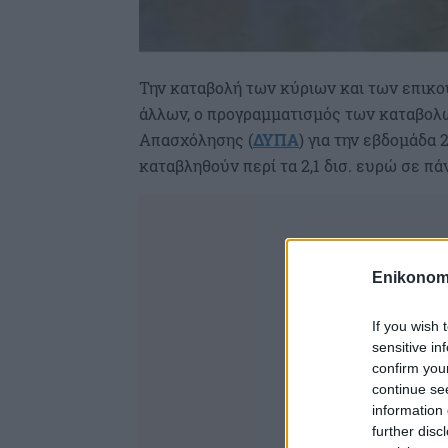
Την καταβολή των κύριων και των επικ
άλλων, ο προγραμματισμός των καταβολ
Απασχόλησης (
ΔΥΠΑ
) για την εβδομάδα 
καταβληθούν περί τα 2,1 δισ. ευρώ σε π
Enikonom
If you wish 
sensitive in
confirm you
continue se
information 
further disc