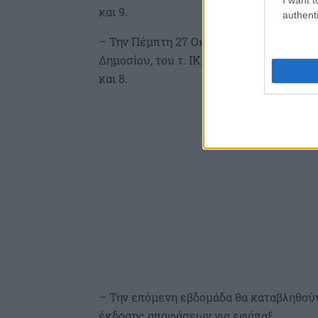
και 9.
authenti
– Την Πέμπτη 27 Οκτωβρίου θα καταβληθο
Δημοσίου, του τ. ΙΚΑ-ΕΤΑΜ, των τραπεζών
και 8.
– Την επόμενη εβδομάδα θα καταβληθούν
έκδοσης αποφάσεων για εφάπαξ.