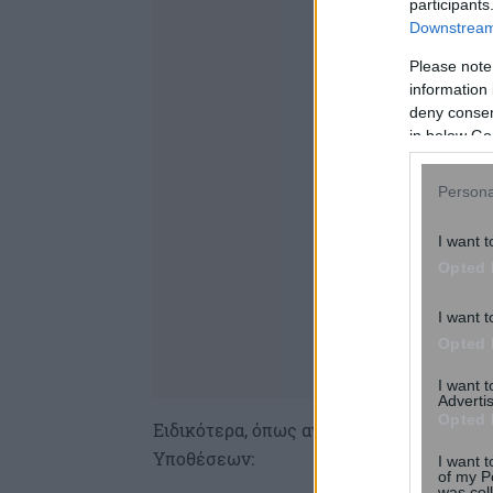
participants
Downstream 
Please note
information 
deny consent
in below Go
Persona
I want t
Opted 
I want t
Opted 
I want 
Advertis
Opted 
Ειδικότερα, όπως αναφέρεται σε ανακοί
Υποθέσεων:
I want t
of my P
was col