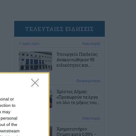
ΤΕΛΕΥΤΑΙΕΣ ΕΙΔΗΣΕΙΣ
7 ώρες πριν
Οικονομία
Υπουργείο Παιδείας:
Ανακοινώθηκαν 95
ειδικότητες και...
8 ώρες πριν
Επικαιρότητα
Χρίστος Δήμας:
«Προχωρούν τα έργα
sonal or
σε όλο το μήκος του...
ection to
ou may
 personal
9 ώρες πριν
Οικονομία
out of the
Χρηματιστήριο:
 downstream
Πτώση κατά 0,59% –