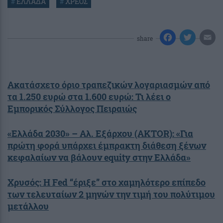
#
ΕΛΛΑΔΑ
#
ΧΡΕΟΣ
share
Ακατάσχετο όριο τραπεζικών λογαριασμών από
τα 1.250 ευρώ στα 1.600 ευρώ: Τι λέει ο
Εμπορικός Σύλλογος Πειραιώς
«Ελλάδα 2030» – Αλ. Εξάρχου (AKTOR): «Για
πρώτη φορά υπάρχει έμπρακτη διάθεση ξένων
κεφαλαίων να βάλουν equity στην Ελλάδα»
Χρυσός: Η Fed “έριξε” στο χαμηλότερο επίπεδο
των τελευταίων 2 μηνών την τιμή του πολύτιμου
μετάλλου