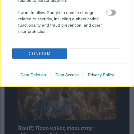
related to personalization.
I want to allow Google to enable storage
related to security, including authentication
6 φράσεις που χρησιμοποιούν οι
functionality and fraud prevention, and other
ναρκισσιστές στους καβγάδες για να
user protection.
σας χειραγωγήσουν
CONFIRM
Data Deletion
Data Access
Privacy Policy
Κουίζ: Πόσο καλός είσαι στην