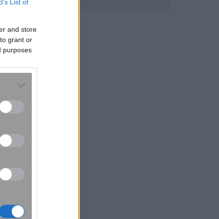
B’s List of
er and store
to grant or
ed purposes