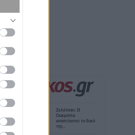
Ζελένσκι: Η
Ουκρανία
αναπτύσσει το δικό
της...