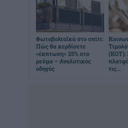
Φωτοβολταϊκά στο σπίτι:
Κοινων
Πώς θα κερδίσετε
Τιμολό
«έκπτωση» 25% στο
(ΚΟΤ):
ρεύμα – Αναλυτικός
πλατφό
οδηγός
τις...