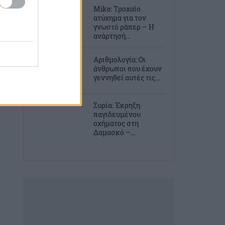
Mike: Τροχαίο
ατύχημα για τον
γνωστό ράπερ – Η
ανάρτησή...
Αριθμολογία: Οι
άνθρωποι που έχουν
γεννηθεί αυτές τις...
Συρία: Έκρηξη
παγιδευμένου
οχήματος στη
Δαμασκό –...