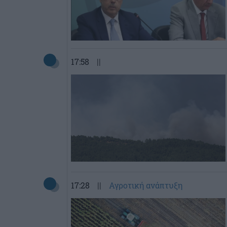
17:58
||
17:28
||
Αγροτική ανάπτυξη