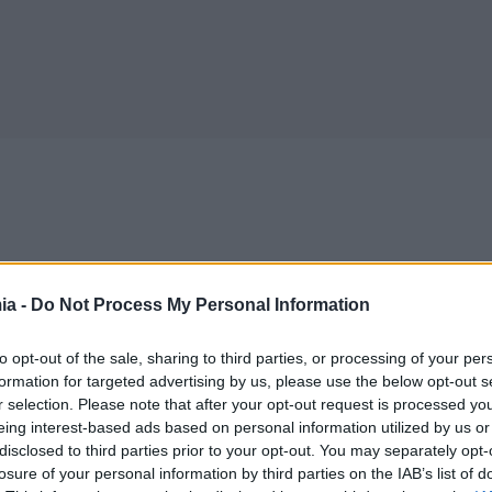
Υπουργείο Οικονομικών: Χρηματοδότηση
ia -
Do Not Process My Personal Information
204,6 εκατ. ευρώ από το Εθνικό
Πρόγραμμα Ανάπτυξης για την ανάπλαση
to opt-out of the sale, sharing to third parties, or processing of your per
formation for targeted advertising by us, please use the below opt-out s
της ΔΕΘ
r selection. Please note that after your opt-out request is processed y
Με απόφαση του Υπουργού Εθνικής Οικονομίας και
eing interest-based ads based on personal information utilized by us or
Οικονομικών Κυριάκου Πιερρακάκη και του
disclosed to third parties prior to your opt-out. You may separately opt-
Αναπληρωτή...
losure of your personal information by third parties on the IAB’s list of