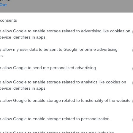
Out
consents
ΟΠΕΚΑ: Αύριο η δεύτερη καταβολή του
o allow Google to enable storage related to advertising like cookies on
evice identifiers in apps.
ειδικού βοηθήματος – Ποιους αφορά
Αύριο, Παρασκευή 7 Αυγούστου 2026 θα
o allow my user data to be sent to Google for online advertising
πραγματοποιηθεί η δεύτερη καταβολή του
s.
χρηματικού βοηθήματος...
to allow Google to send me personalized advertising.
o allow Google to enable storage related to analytics like cookies on
evice identifiers in apps.
o allow Google to enable storage related to functionality of the website
o allow Google to enable storage related to personalization.
o allow Google to enable storage related to security, including