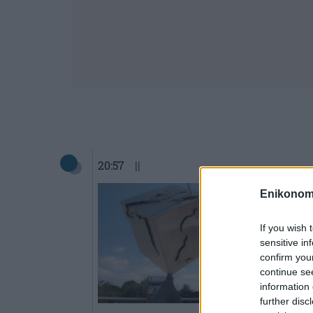
20:57
||
Enikonom
If you wish 
sensitive in
confirm you
continue se
information 
further disc