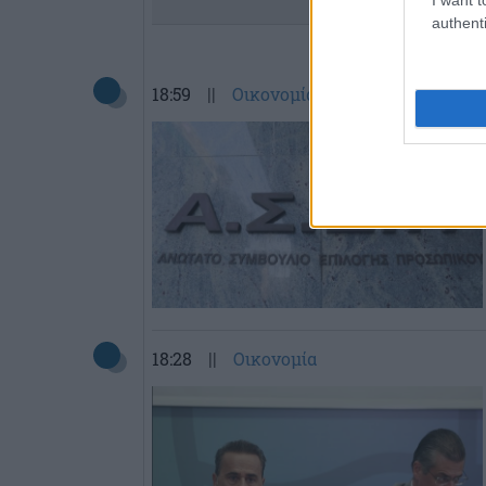
authenti
18:59
||
Οικονομία
18:28
||
Οικονομία