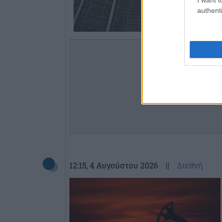
authenti
12:15
, 4 Αυγούστου 2026
||
Διεθνή