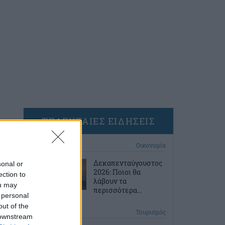
ΤΕΛΕΥΤΑΙΕΣ ΕΙΔΗΣΕΙΣ
40 λεπτά πριν
Οικονομία
Δεκαπενταύγουστος
sonal or
2026: Ποιοι θα
ection to
λάβουν τα
ou may
περισσότερα...
 personal
out of the
1 ώρα πριν
Τουρισμός
 downstream