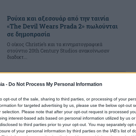
Ρούχα και αξεσουάρ από την ταινία
«The Devil Wears Prada 2» πωλούνται
σε δημοπρασία
Ο οίκος Christie’s και τα κινηματογραφικά
στούντιο 20th Century Studios ανακοίνωσαν
διαδικτ...
ia -
Do Not Process My Personal Information
to opt-out of the sale, sharing to third parties, or processing of your per
formation for targeted advertising by us, please use the below opt-out s
r selection. Please note that after your opt-out request is processed y
eing interest-based ads based on personal information utilized by us or
disclosed to third parties prior to your opt-out. You may separately opt-
losure of your personal information by third parties on the IAB’s list of