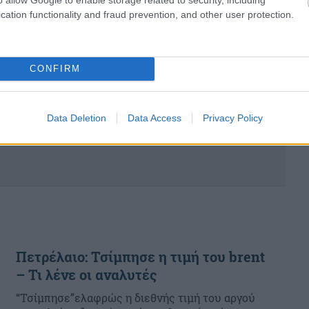
ολόκληρη την Ευρωπα...
cation functionality and fraud prevention, and other user protection.
CONFIRM
Data Deletion
Data Access
Privacy Policy
Πετρέλαιο: Τσίμπησε η τιμή του brent
– Τι λένε οι αναλυτές
“Τσίμπησε”ελαφρώς η διεθνής τιμή του αργού