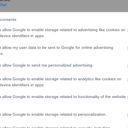
2023 “σκαρφάλωσε” o δείκτης Τιμών Τροφίμ...
Out
consents
o allow Google to enable storage related to advertising like cookies on
Πετρέλαιο: «Φωτιά» η τιμή του brent –
evice identifiers in apps.
Ανέβηκε ξανά πάνω από τα 80 δολάρια
το βαρέλι
o allow my user data to be sent to Google for online advertising
s.
Ανέβηκε ξανά πάνω από τα επίπεδα των 80
δολαρίων το βαρέλι η τιμή του αργού πετρελαίου
to allow Google to send me personalized advertising.
( brent) τ...
o allow Google to enable storage related to analytics like cookies on
evice identifiers in apps.
o allow Google to enable storage related to functionality of the website
Συσκευασίες προϊόντων: Τι αλλάζει
από τις 12 Αυγούστου στην ΕΕ
o allow Google to enable storage related to personalization.
Αλλάζει από τις 12 Αυγούστου o τρόπος
σχεδιασμού συσκευασιών των προϊόντων σε
o allow Google to enable storage related to security, including