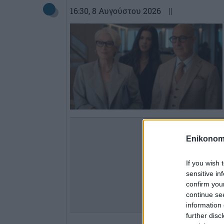
16:30
, 8 Αυγούστου 2026
||
Enikonom
If you wish 
sensitive in
confirm you
continue se
information 
further disc