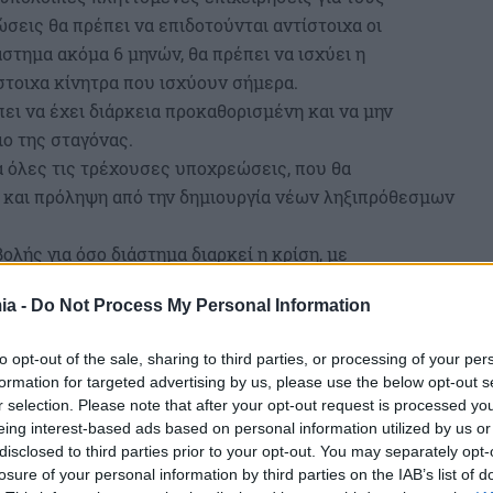
σεις θα πρέπει να επιδοτούνται αντίστοιχα οι
άστημα ακόμα 6 μηνών, θα πρέπει να ισχύει η
στοιχα κίνητρα που ισχύουν σήμερα.
ει να έχει διάρκεια προκαθορισμένη και να μην
ο της σταγόνας.
α όλες τις τρέχουσες υποχρεώσεις, που θα
 και πρόληψη από την δημιουργία νέων ληξιπρόθεσμων
λής για όσο διάστημα διαρκεί η κρίση, με
ου της πτώσης τζίρου.
ia -
Do Not Process My Personal Information
χορηγικού δανείου με όρους covid 19, που θα
ουν σε επιχειρήσεις κάθε μορφής, με τζίρο έως
to opt-out of the sale, sharing to third parties, or processing of your per
formation for targeted advertising by us, please use the below opt-out s
 να δοθεί σχετική λύση και στο θέμα των επιταγών
r selection. Please note that after your opt-out request is processed y
eing interest-based ads based on personal information utilized by us or
disclosed to third parties prior to your opt-out. You may separately opt-
 επικοινωνιακή ενέργεια, που θα προβάλει την απόλυτη
losure of your personal information by third parties on the IAB’s list of
εδειγμένα το σύνολο του ελληνικού εμπορίου, όπως