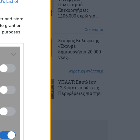
B’s List of
Πολιτισμού:
Επιχορηγήσεις
1.106.000 ευρώ για...
er and store
to grant or
9 ώρες πριν
Οικονομία
ed purposes
Σταύρος Καλαφάτης:
«Έχουμε
δημιουργήσει 20.000
νέες...
10 ώρες πριν
Αγροτική ανάπτυξη
ΥΠΑΑΤ: Επιπλέον
12,5 εκατ. ευρώ στις
Περιφέρειες για την...