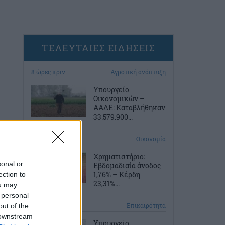
ΤΕΛΕΥΤΑΙΕΣ ΕΙΔΗΣΕΙΣ
8 ώρες πριν
Αγροτική ανάπτυξη
Υπουργείο
Οικονομικών –
ΑΑΔΕ: Καταβλήθηκαν
33.579.900...
8 ώρες πριν
Οικονομία
Χρηματιστήριο:
sonal or
Εβδομαδιαία άνοδος
1,76% – Κέρδη
ection to
23,31%...
ou may
 personal
9 ώρες πριν
Επικαιρότητα
out of the
 downstream
Υπουργείο