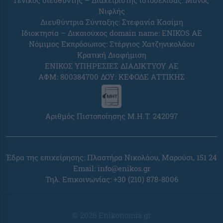
Γενικός διευθυντής – Διαχειριστής ιστοσελίδας: Μάνος
Νιφλής
Διευθύντρια Σύνταξης: Στεφανία Κασίμη
Ιδιοκτησία – Δικαιούχος domain name: ENIKOS AE
Νόμιμος Εκπρόσωπος: Στέργιος Χατζηνικολάου
Κρατική Διαφήμιση
ΕΝΙΚΟΣ ΥΠΗΡΕΣΙΕΣ ΔΙΑΔΙΚΤΥΟΥ ΑΕ
ΑΦΜ: 800384700 ΔΟΥ: ΚΕΦΟΔΕ ΑΤΤΙΚΗΣ
Αριθμός Πιστοποίησης Μ.Η.Τ. 242097
Έδρα της επιχείρησης: Πλαστήρα Νικολάου, Μαρούσι, 151 24
Email:
info@enikos.gr
Τηλ. Επικοινωνίας: +30 (210) 878-8006
© 2026 Enikonomia.gr