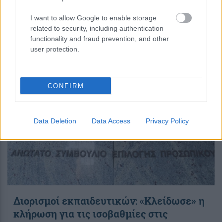
Λαϊκή αγορά: Πού κυμαίνονται οι τιμές
σε φρούτα και σε λαχανικά
I want to allow Google to enable storage
related to security, including authentication
functionality and fraud prevention, and other
user protection.
18:59
, 6 Αυγούστου 2026
||
Οικονομία
CONFIRM
Data Deletion
Data Access
Privacy Policy
Διορισμοί εκπαιδευτικών: «Κλείδωσε» η
κλήρωση για τις ισοβαθμίες στις