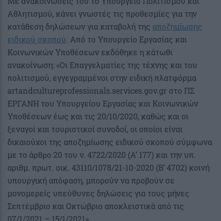
Με ανακοινώσεις του το Υπουργείο Πολιτισμού και
Αθλητισμού, κάνει γνωστές τις προθεσμίες για την
κατάθεση δηλώσεων για καταβολή της
αποζημίωσης
ειδικού σκοπού
. Από το Υπουργείο Εργασίας και
Κοινωνικών Υποθέσεων εκδόθηκε η κάτωθι
ανακοίνωση: «Οι Επαγγελματίες της τέχνης και του
πολιτισμού, εγγεγραμμένοι στην ειδική πλατφόρμα
artandcultureprofessionals.services.gov.gr στο ΠΣ
ΕΡΓΑΝΗ του Υπουργείου Εργασίας και Κοινωνικών
Υποθέσεων έως και τις 20/10/2020, καθώς και οι
ξεναγοί και τουριστικοί συνοδοί, οι οποίοι είναι
δικαιούχοι της αποζημίωσης ειδικού σκοπού σύμφωνα
με το άρθρο 20 του ν. 4722/2020 (Α’ 177) και την υπ.
αριθμ. πρωτ. οικ. 43110/1078/21-10-2020 (Β’ 4702) κοινή
υπουργική απόφαση, μπορούν να προβούν σε
μονομερείς υπεύθυνες δηλώσεις για τους μήνες
Σεπτέμβριο και Οκτώβριο αποκλειστικά από τις
07/1/2021 – 15/1/2021».