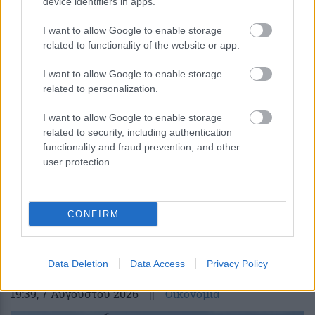
device identifiers in apps.
I want to allow Google to enable storage
related to functionality of the website or app.
I want to allow Google to enable storage
Νέα μέθοδος μετατρέπει το PVC σε
related to personalization.
λιπαντικό υψηλής απόδοσης
I want to allow Google to enable storage
related to security, including authentication
functionality and fraud prevention, and other
user protection.
CONFIRM
περισσότερα
Data Deletion
Data Access
Privacy Policy
19:39
, 7 Αυγούστου 2026
||
Οικονομία