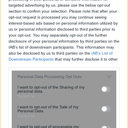
targeted advertising by us, please use the below opt-out
Σας βομβαρδίζει ο σύντροφος σας με
section to confirm your selection. Please note that after your
αγάπη; Πότε το love bombing δείχνει
opt-out request is processed you may continue seeing
πρόβλημα
interest-based ads based on personal information utilized by
us or personal information disclosed to third parties prior to
your opt-out. You may separately opt-out of the further
disclosure of your personal information by third parties on the
IAB’s list of downstream participants. This information may
also be disclosed by us to third parties on the
IAB’s List of
Downstream Participants
that may further disclose it to other
third parties.
Please note that this website/app uses one or more Google
Personal Data Processing Opt Outs
services and may gather and store information including but
not limited to your visit or usage behaviour. You may click to
I want to opt-out of the Sharing of my
personal data.
ΙΣΑ για έξαρση του ιού του Δυτικού
grant or deny consent to Google and its third-party tags to
Opted In
Νείλου στην Αττική: Ζητά άμεση
use your data for below specified purposes in below Google
εντατικοποίηση των μέτρων κατά των
consent section.
I want to opt-out of the Sale of my
Personal Data.
κουνουπιών
Opted In
I want to opt-out of processing my