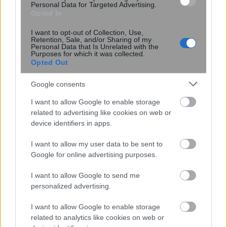
Personal Data for Targeted Advertising.
Opted In
I want to opt-out of Collection, Use,
Retention, Sale, and/or Sharing of my
Personal Data that Is Unrelated with the
Purposes for which it was collected.
Opted Out
Google consents
I want to allow Google to enable storage
related to advertising like cookies on web or
device identifiers in apps.
Νέοι υπέρλεπτοι υπεραγωγοί
ανοίγουν τον δρόμο για μικρότερες
I want to allow my user data to be sent to
και αποδοτικότερες κβαντικές
Google for online advertising purposes.
συσκευές
I want to allow Google to send me
personalized advertising.
I want to allow Google to enable storage
related to analytics like cookies on web or