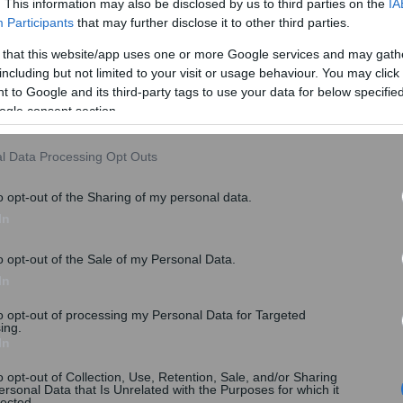
. This information may also be disclosed by us to third parties on the
IA
Participants
that may further disclose it to other third parties.
 that this website/app uses one or more Google services and may gath
including but not limited to your visit or usage behaviour. You may click 
 to Google and its third-party tags to use your data for below specifi
ogle consent section.
l Data Processing Opt Outs
o opt-out of the Sharing of my personal data.
In
o opt-out of the Sale of my Personal Data.
In
to opt-out of processing my Personal Data for Targeted
ing.
In
o opt-out of Collection, Use, Retention, Sale, and/or Sharing
ersonal Data that Is Unrelated with the Purposes for which it
lected.