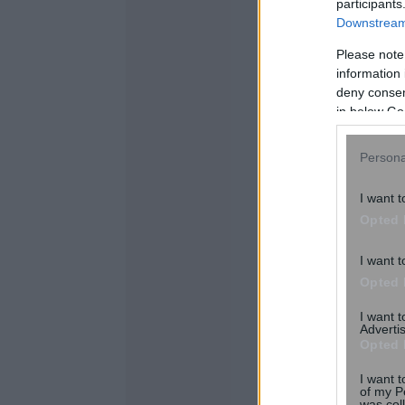
participants
Downstream 
Please note
information 
deny consent
in below Go
Persona
I want t
Opted 
I want t
Opted 
I want 
Advertis
Opted 
I want t
of my P
was col