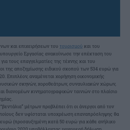
μένων και επιχειρήσεων του
τουρισμού
και του
υπουργείο Εργασίας ανακοίνωσε την επέκταση του
α τους επαγγελματίες της τέχνης και του
χοι της αποζημίωσης ειδικού σκοπού των 534 ευρώ για
20. Επιπλέον, αναμένεται χορήγηση οικονομικής
μουσικών σκηνών, χοροθεάτρων, συναυλιακών χώρων,
ι διανομέων κινηματογραφικών ταινιών στο πλαίσιο
ημίας.
 “βεντάλια” μέτρων προβλέπει ότι οι άνεργοι από τον
 οποίους δεν υφίσταται υποχρέωση επαναπρόσληψης θα
ευρώ (προσαυξημένη κατά 50 ευρώ για κάθε ανήλικο
εβρουάριο 2020 υποβάλλοντας μονομερή δήλωση.