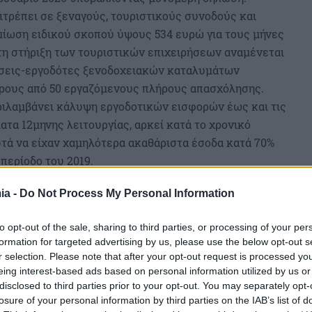
ιτρέπει σε ξεναγούς, τουριστικούς συνοδούς και
ίωση ειδικού σκοπού ύψους 534 ευρώ για τους μήνες
 τη στήριξη των τουριστικών επιχειρήσεων αναμένεται
ρήσεις-εργοδότες ξενοδοχειακών καταλυμάτων
ερους από 50 εργαζόμενους πλήρους απασχόλησης.
ριλαμβάνει κάλυψη εργοδοτικών εισφορών έως και τις
ατα 12μηνης λειτουργίας, αρκεί κατά το χρονικό
τά να είχαν χαμηλότερα ακαθάριστα έσοδα κατά 70%
περίοδο του 2019.
ργά και άλλα μέτρα που ίσχυαν στα προηγούμενα
ia -
Do Not Process My Personal Information
ύ για τους γονείς, η υποχρεωτική τηλεργασία σε
0% όπου είναι εφικτό, το κυλιόμενο ωράριο από και
to opt-out of the sale, sharing to third parties, or processing of your per
ειες για καραντίνα.
formation for targeted advertising by us, please use the below opt-out s
r selection. Please note that after your opt-out request is processed y
eing interest-based ads based on personal information utilized by us or
disclosed to third parties prior to your opt-out. You may separately opt-
losure of your personal information by third parties on the IAB’s list of