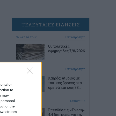
ΤΕΛΕΥΤΑΙΕΣ ΕΙΔΗΣΕΙΣ
32 λεπτά πριν
Επικαιρότητα
Οι πολιτικές
εφημερίδες 7/8/2026
1 ώρα πριν
Επικαιρότητα
Καιρός: Αίθριος με
τοπικές βροχές στα
sonal or
ορεινά και έως 38...
ection to
ou may
 personal
2 ώρες πριν
Οικονομία
out of the
Επενδύσεις: «Ένεση»
 downstream
4,4 δισ. ευρώ για την