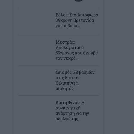
Βόλος: Στο Αυτόφωρο
39χρονη Βρετανίδα
για σοβαρό...
Μυστράς:
Απολογείται ο
55χρονος που έκρυβε
τον νεκρό...
Σεισμός 5,8 βαθμών
στις δυτικές
Φιλιππίνες,
αισθητός...
Καίτη Φίνου: Η
συγκινητική
ανάρτηση για την
αδελφή της...