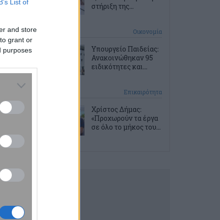
B’s List of
στήριξη της...
er and store
10 ώρες πριν
Οικονομία
to grant or
Υπουργείο Παιδείας:
ed purposes
Ανακοινώθηκαν 95
ειδικότητες και...
11 ώρες πριν
Επικαιρότητα
Χρίστος Δήμας:
«Προχωρούν τα έργα
σε όλο το μήκος του...