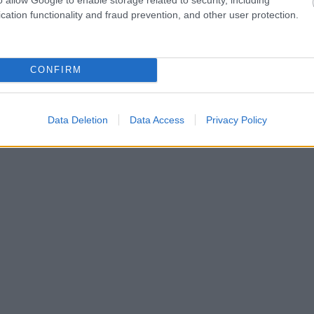
χειρήσεων μέσω της Εθνικής Αναπτυξιακής Τράπεζας
cation functionality and fraud prevention, and other user protection.
 που θα αποκτήσουν κεφάλαιο σε ελληνικές
CONFIRM
 πως «οι ευρωπαϊκές βιομηχανίες που μπορούν να
ομηχανία, γνωρίζουν ήδη, ότι υπάρχει ένα διαφορετικό
ολλές επικερδείς ευκαιρίες».
Data Deletion
Data Access
Privacy Policy