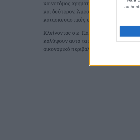
καινοτόμος χρηματοδότηση των ΜμΕ επι
authenti
και δεύτερον, Άμεσες Ξένες επενδύσεις
κατασκευαστικές εταιρείες».
Κλείνοντας ο κ. Παπαδημητρίου ανέφερε
καλύψουν αυτά τα κενά στην ελληνική βι
οικονομικό περιβάλλον που προσφέρει π