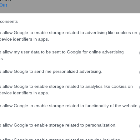
Out
consents
o allow Google to enable storage related to advertising like cookies on
evice identifiers in apps.
o allow my user data to be sent to Google for online advertising
s.
to allow Google to send me personalized advertising.
ύριο μαγνήτη, για την προώθηση παραγωγικών
ομηχανικός και μεταποιητικός τομέας, που παραμένει
o allow Google to enable storage related to analytics like cookies on
ηνικής οικονομίας», ενώ τόνισε ότι, «λόγω του μικρού
evice identifiers in apps.
ή βιομηχανία, μια βιομηχανική πολιτική πρέπει
ασισμένη σε σχετικά μικρές αλυσίδες αξίας, οι οποίες
o allow Google to enable storage related to functionality of the website
εχνολογίες από διαφορετικούς τομείς για την
ιμένων παγκοσμιοποιημένων αγορών».
o allow Google to enable storage related to personalization.
υτοί οι στόχοι είναι σημαντικό να παρέχονται: «πρώτον,
o allow Google to enable storage related to security, including