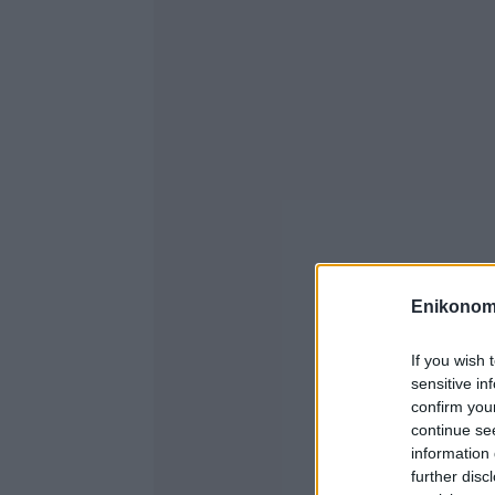
Enikonom
If you wish 
sensitive in
confirm you
continue se
information 
further disc