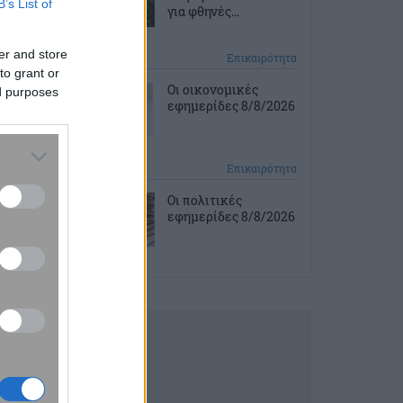
B’s List of
για φθηνές...
er and store
2 ώρες πριν
Επικαιρότητα
to grant or
Οι οικονομικές
ed purposes
εφημερίδες 8/8/2026
3 ώρες πριν
Επικαιρότητα
Οι πολιτικές
εφημερίδες 8/8/2026