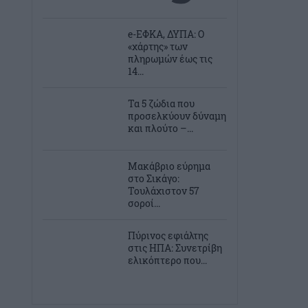
e-ΕΦΚΑ, ΔΥΠΑ: Ο
«χάρτης» των
πληρωμών έως τις
14...
Τα 5 ζώδια που
προσελκύουν δύναμη
και πλούτο –...
Μακάβριο εύρημα
στο Σικάγο:
Τουλάχιστον 57
σοροί...
Πύρινος εφιάλτης
στις ΗΠΑ: Συνετρίβη
ελικόπτερο που...