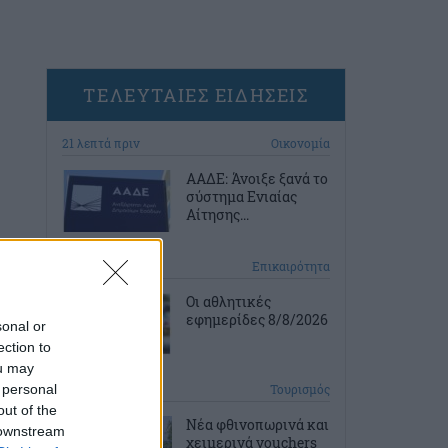
ΤΕΛΕΥΤΑΙΕΣ ΕΙΔΗΣΕΙΣ
21 λεπτά πριν
Οικονομία
ΑΑΔΕ: Άνοιξε ξανά το
σύστημα Ενιαίας
Αίτησης...
1 ώρα πριν
Επικαιρότητα
Οι αθλητικές
εφημερίδες 8/8/2026
sonal or
ection to
ou may
 personal
2 ώρες πριν
Τουρισμός
out of the
Νέα φθινοπωρινά και
 downstream
χειμερινά vouchers