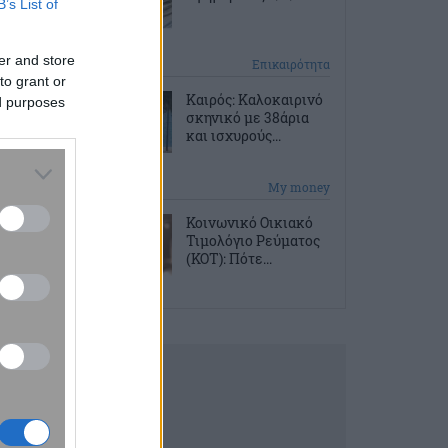
B’s List of
er and store
53 λεπτά πριν
Επικαιρότητα
to grant or
Καιρός: Καλοκαιρινό
ed purposes
σκηνικό με 38άρια
και ισχυρούς...
1 ώρα πριν
My money
Κοινωνικό Οικιακό
Τιμολόγιο Ρεύματος
(ΚΟΤ): Πότε...