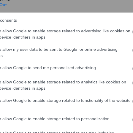
Out
η και να αποπληρώσει μέρος των ληξιπρόθεσμων
consents
ά επιστροφές φόρου και απόδοση καθυστερημένων
o allow Google to enable storage related to advertising like cookies on
δημοσίου, νοσοκομείων κτλ) θα έχει σημαντικότερη
evice identifiers in apps.
ιανομή όπως πέρσι τον Δεκέμβριο.
o allow my user data to be sent to Google for online advertising
 θεσμοί που εποπτεύουν το ελληνικό πρόγραμμα δεν
s.
στο ύψος, ούτε σε κανένα άλλο χαρακτηριστικό της
to allow Google to send me personalized advertising.
δουν επανάληψη του 2017.
o allow Google to enable storage related to analytics like cookies on
evice identifiers in apps.
o allow Google to enable storage related to functionality of the website
o allow Google to enable storage related to personalization.
o allow Google to enable storage related to security, including