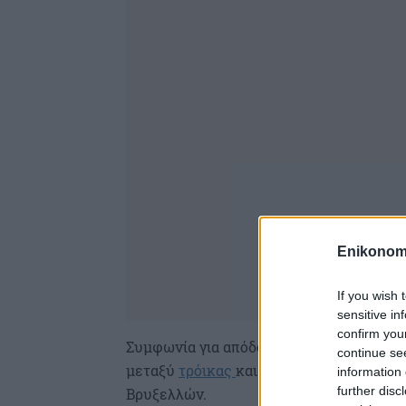
Enikonom
If you wish 
sensitive in
confirm you
Συμφωνία για απόδοση κοινωνικού μερίσμ
continue se
μεταξύ
τρόικας
και ελληνικής κυβέρνησ
information 
further disc
Βρυξελλών.