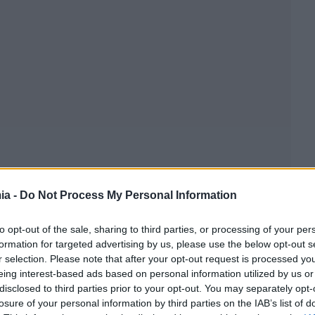
ia -
Do Not Process My Personal Information
to opt-out of the sale, sharing to third parties, or processing of your per
formation for targeted advertising by us, please use the below opt-out s
r selection. Please note that after your opt-out request is processed y
ατος για το 2017 δεν έχει επέλθει στην Αθήνα,
eing interest-based ads based on personal information utilized by us or
ης, σύμφωνα με καλά πληροφορημένες πηγές των
disclosed to third parties prior to your opt-out. You may separately opt-
losure of your personal information by third parties on the IAB’s list of