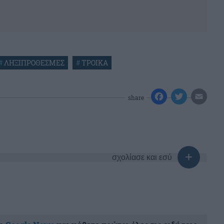
#
ΛΗΞΙΠΡΟΘΕΣΜΕΣ
#
ΤΡΟΙΚΑ
share
σχολίασε και εσύ