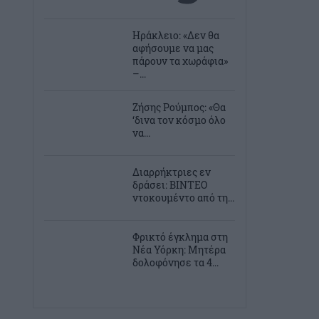
Ηράκλειο: «Δεν θα
αφήσουμε να μας
πάρουν τα χωράφια»
–...
Ζήσης Ρούμπος: «Θα
‘δινα τον κόσμο όλο
να...
Διαρρήκτριες εν
δράσει: ΒΙΝΤΕΟ
ντοκουμέντο από τη...
Φρικτό έγκλημα στη
Νέα Υόρκη: Μητέρα
δολοφόνησε τα 4...