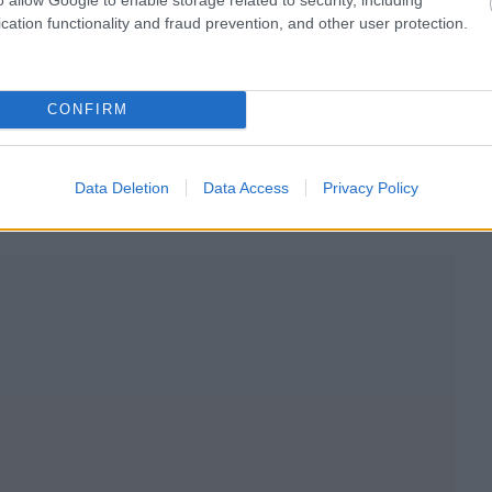
cation functionality and fraud prevention, and other user protection.
 ακόμα νωρίς και αυτό που προέχει είναι φέτος να
CONFIRM
Data Deletion
Data Access
Privacy Policy