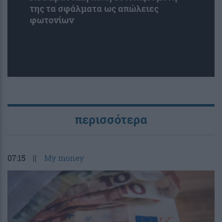
της τα σφάλματα ως απώλειες
φωτονίων
περισσότερα
07:15
||
My money