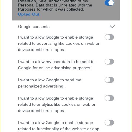
Retention, Sale, and/or Sharing of my
Personal Data that Is Unrelated with the
Purposes for which it was collected.
Opted Out
Google consents
I want to allow Google to enable storage
related to advertising like cookies on web or
device identifiers in apps.
Miranda Kerr: Η περίεργη διατροφή
I want to allow my user data to be sent to
που ακολουθεί το supermodel για να
Google for online advertising purposes.
διατηρείται πάντα αδύνατη: «Τρώω
ελάφι και βίσονα για ...
I want to allow Google to send me
personalized advertising.
I want to allow Google to enable storage
related to analytics like cookies on web or
device identifiers in apps.
I want to allow Google to enable storage
related to functionality of the website or app.