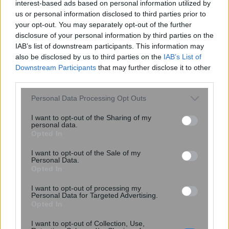
πνιγμό του 4χρονου στην πισίνα – Το
interest-based ads based on personal information utilized by
χρονικό της τραγωδίας
us or personal information disclosed to third parties prior to
your opt-out. You may separately opt-out of the further
disclosure of your personal information by third parties on the
IAB’s list of downstream participants. This information may
also be disclosed by us to third parties on the
IAB’s List of
Downstream Participants
that may further disclose it to other
third parties.
Please note that this website/app uses one or more Google
Personal Data Processing Opt Outs
services and may gather and store information including but
not limited to your visit or usage behaviour. You may click to
I want to opt-out of the Sharing of my
personal data.
grant or deny consent to Google and its third-party tags to
Opted In
use your data for below specified purposes in below Google
consent section.
I want to opt-out of the Sale of my
Personal Data.
Opted In
Δυσκολεύεστε να παρκάρετε; Πότε
μπορεί να είναι σύμπτωμα άνοιας –
I want to opt-out of processing my
Εμφανίζεται πριν την απώλεια
Personal Data for Targeted Advertising.
Opted In
μνήμης
I want to opt-out of Collection, Use,