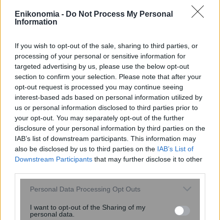
Enikonomia -
Do Not Process My Personal
Information
If you wish to opt-out of the sale, sharing to third parties, or
processing of your personal or sensitive information for
targeted advertising by us, please use the below opt-out
Λιονέλ Μέσι: Πέθανε ο πατέρας του,
section to confirm your selection. Please note that after your
Χόρχε – Ο «αρχιτέκτονας» του
opt-out request is processed you may continue seeing
συμβολαίου με τη Μπαρτσελόνα σε
interest-based ads based on personal information utilized by
μια χαρτοπετσέτα
us or personal information disclosed to third parties prior to
your opt-out. You may separately opt-out of the further
disclosure of your personal information by third parties on the
IAB’s list of downstream participants. This information may
also be disclosed by us to third parties on the
IAB’s List of
Downstream Participants
that may further disclose it to other
third parties.
Please note that this website/app uses one or more Google
Personal Data Processing Opt Outs
services and may gather and store information including but
not limited to your visit or usage behaviour. You may click to
I want to opt-out of the Sharing of my
personal data.
grant or deny consent to Google and its third-party tags to