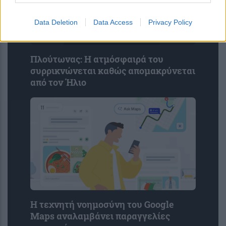
Data Deletion
Data Access
Privacy Policy
Πλούτωνας: Η ατμόσφαιρά του
συρρικνώνεται καθώς απομακρύνεται
από τον Ήλιο
Η τεχνητή νοημοσύνη του Google
Maps αναλαμβάνει παραγγελίες