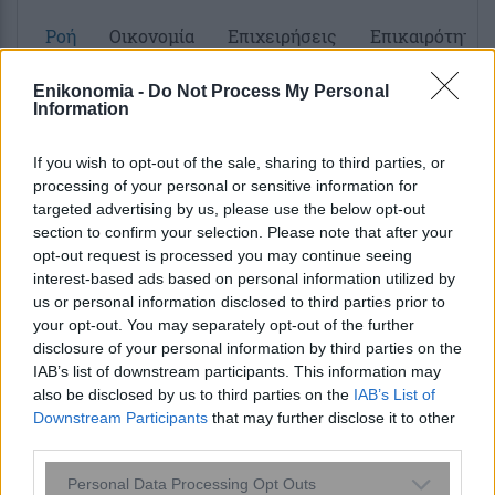
Ροή
Οικονομία
Επιχειρήσεις
Επικαιρότητα
Enikonomia -
Do Not Process My Personal
12 λεπτά πριν
Information
Επενδύσεις: «Ένεση» 4,4 δισ. ευρώ για
την στήριξη της βιομηχανίας και της
If you wish to opt-out of the sale, sharing to third parties, or
μεταποίησης– Ποιες...
processing of your personal or sensitive information for
targeted advertising by us, please use the below opt-out
section to confirm your selection. Please note that after your
11 ώρες πριν
opt-out request is processed you may continue seeing
Λαϊκή αγορά: Πού κυμαίνονται οι τιμές
interest-based ads based on personal information utilized by
σε φρούτα και σε λαχανικά
us or personal information disclosed to third parties prior to
your opt-out. You may separately opt-out of the further
12 ώρες πριν
disclosure of your personal information by third parties on the
ΟΠΕΚΑ: Αύριο η δεύτερη καταβολή του
IAB’s list of downstream participants. This information may
also be disclosed by us to third parties on the
IAB’s List of
ειδικού βοηθήματος – Ποιους αφορά
Downstream Participants
that may further disclose it to other
third parties.
Please note that this website/app uses one or more Google
Personal Data Processing Opt Outs