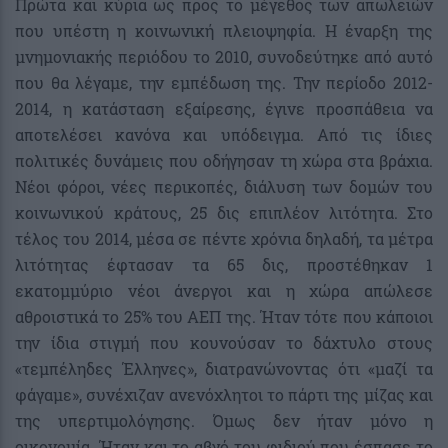
Πρώτα και κύρια ως προς το μέγεθος των απωλειών
που υπέστη η κοινωνική πλειοψηφία. Η έναρξη της
μνημονιακής περιόδου το 2010, συνοδεύτηκε από αυτό
που θα λέγαμε, την εμπέδωση της. Την περίοδο 2012-
2014, η κατάσταση εξαίρεσης, έγινε προσπάθεια να
αποτελέσει κανόνα και υπόδειγμα. Από τις ίδιες
πολιτικές δυνάμεις που οδήγησαν τη χώρα στα βράχια.
Νέοι φόροι, νέες περικοπές, διάλυση των δομών του
κοινωνικού κράτους, 25 δις επιπλέον λιτότητα. Στο
τέλος του 2014, μέσα σε πέντε χρόνια δηλαδή, τα μέτρα
λιτότητας έφτασαν τα 65 δις, προστέθηκαν 1
εκατομμύριο νέοι άνεργοι και η χώρα απώλεσε
αθροιστικά το 25% του ΑΕΠ της. Ήταν τότε που κάποιοι
την ίδια στιγμή που κουνούσαν το δάχτυλο στους
«τεμπέληδες Έλληνες», διατρανώνοντας ότι «μαζί τα
φάγαμε», συνέχιζαν ανενόχλητοι το πάρτι της μίζας και
της υπερτιμολόγησης. Όμως δεν ήταν μόνο η
οικονομία. Ήταν και το αβγό του φιδιού που έσπασε το