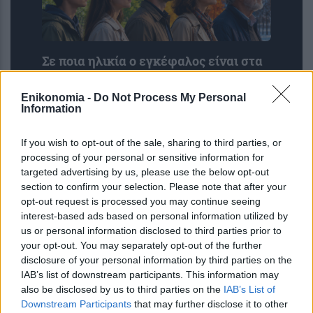
Σε ποια ηλικία ο εγκέφαλος είναι στα
καλύτερά του; Η απρόσμενη
ικανότητα στα 70
Enikonomia -
Do Not Process My Personal
Information
If you wish to opt-out of the sale, sharing to third parties, or
processing of your personal or sensitive information for
targeted advertising by us, please use the below opt-out
section to confirm your selection. Please note that after your
opt-out request is processed you may continue seeing
interest-based ads based on personal information utilized by
us or personal information disclosed to third parties prior to
your opt-out. You may separately opt-out of the further
disclosure of your personal information by third parties on the
Κρέμες, κολλαγόνο ή βάρη; Τι
IAB’s list of downstream participants. This information may
πραγματικά λειτουργεί στη σύσφιξη
also be disclosed by us to third parties on the
IAB’s List of
μετά από μεγάλη απώλεια βάρους
Downstream Participants
that may further disclose it to other