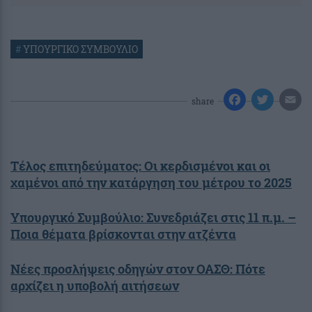
#
ΥΠΟΥΡΓΙΚΟ ΣΥΜΒΟΥΛΙΟ
share
Τέλος επιτηδεύματος: Οι κερδισμένοι και οι
χαμένοι από την κατάργηση του μέτρου το 2025
Υπουργικό Συμβούλιο: Συνεδριάζει στις 11 π.μ. –
Ποια θέματα βρίσκονται στην ατζέντα
Νέες προσλήψεις οδηγών στον ΟΑΣΘ: Πότε
αρχίζει η υποβολή αιτήσεων