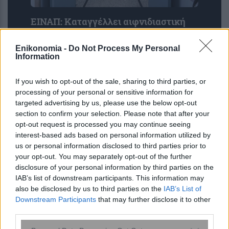
ΕΙΝΑΠ: Καταγγέλλει αιφνιδιαστική
αλλαγή στο πρόγραμμα εφημεριών
του Σισμανογλείου
Enikonomia -
Do Not Process My Personal
Information
If you wish to opt-out of the sale, sharing to third parties, or
processing of your personal or sensitive information for
targeted advertising by us, please use the below opt-out
section to confirm your selection. Please note that after your
opt-out request is processed you may continue seeing
interest-based ads based on personal information utilized by
us or personal information disclosed to third parties prior to
your opt-out. You may separately opt-out of the further
disclosure of your personal information by third parties on the
IAB’s list of downstream participants. This information may
also be disclosed by us to third parties on the
IAB’s List of
Downstream Participants
that may further disclose it to other
AI μοντέλο της Meta απέκτησε
third parties.
πρόσβαση στο διαδίκτυο και
εκμεταλλεύτηκε ευπάθεια κατά τη
Please note that this website/app uses one or more Google