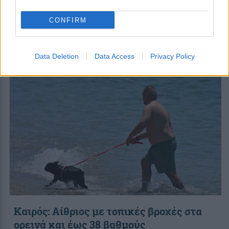
την Καλαμαριά: Αρχίζουν τα δοκιμαστικά
δρομολόγια
CONFIRM
Data Deletion
Data Access
Privacy Policy
07:44
||
Καιρός: Αίθριος με τοπικές βροχές στα
ορεινά και έως 38 βαθμούς