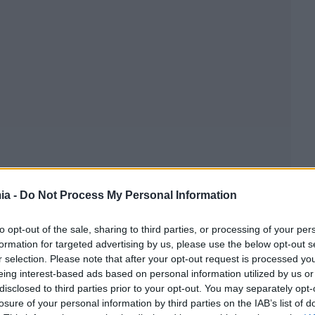
ia -
Do Not Process My Personal Information
to opt-out of the sale, sharing to third parties, or processing of your per
formation for targeted advertising by us, please use the below opt-out s
r selection. Please note that after your opt-out request is processed y
eing interest-based ads based on personal information utilized by us or
ξε πρόσφατα την Ιβηρική Χερσόνησο
, ο κ. Μανουσάκης
disclosed to third parties prior to your opt-out. You may separately opt-
losure of your personal information by third parties on the IAB’s list of
 ζήτημα ευρωπαϊκών διαστάσεων στο οποίο οι ελληνικές