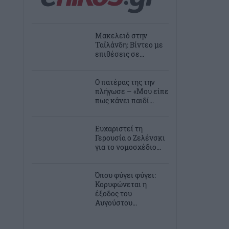
Μακελειό στην
Ταϊλάνδη: Βίντεο με
επιθέσεις σε...
Ο πατέρας της την
πλήγωσε – «Μου είπε
πως κάνει παιδί...
Ευχαριστεί τη
Γερουσία ο Ζελένσκι
για το νομοσχέδιο...
Όπου φύγει φύγει:
Κορυφώνεται η
έξοδος του
Αυγούστου...