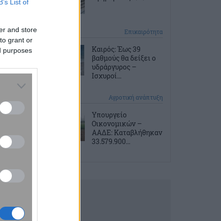
B’s List of
er and store
2 ώρες πριν
Επικαιρότητα
to grant or
Καιρός: Έως 39
ed purposes
βαθμούς θα δείξει ο
υδράργυρος –
Ισχυροί...
11 ώρες πριν
Αγροτική ανάπτυξη
Υπουργείο
Οικονομικών –
ΑΑΔΕ: Καταβλήθηκαν
33.579.900...