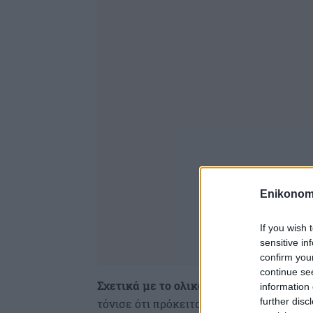
Enikonom
If you wish 
sensitive in
confirm you
continue se
Σχετικά με το ολικό blackout που έπλη
information 
further disc
τόνισε ότι πρόκειται για ένα κοινωνικό