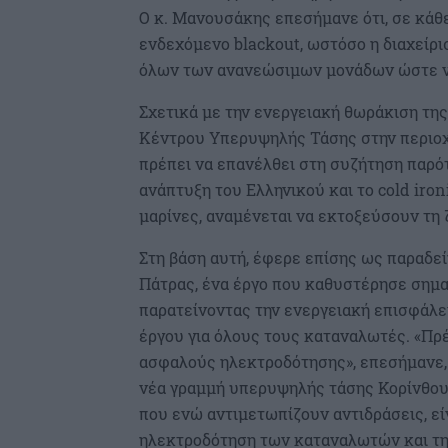
Ο κ. Μανουσάκης επεσήμανε ότι, σε κάθε
ενδεχόμενο blackout, ωστόσο η διαχείρι
όλων των ανανεώσιμων μονάδων ώστε να
Σχετικά με την ενεργειακή θωράκιση τη
Κέντρου Υπερυψηλής Τάσης στην περιοχή
πρέπει να επανέλθει στη συζήτηση παρό
ανάπτυξη του Ελληνικού και το cold iron
μαρίνες, αναμένεται να εκτοξεύσουν τη 
Στη βάση αυτή, έφερε επίσης ως παραδ
Πάτρας, ένα έργο που καθυστέρησε ση
παρατείνοντας την ενεργειακή επισφάλε
έργου για όλους τους καταναλωτές. «Πρ
ασφαλούς ηλεκτροδότησης», επεσήμανε, κ
νέα γραμμή υπερυψηλής τάσης Κορίνθου
που ενώ αντιμετωπίζουν αντιδράσεις, εί
ηλεκτροδότηση των καταναλωτών και τη