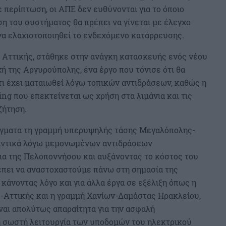
 περίπτωση, οι ΑΠΕ δεν ευθύνονται για το όποιο
ση του συστήματος θα πρέπει να γίνεται με έλεγχο
 ελαχιστοποιηθεί το ενδεχόμενο κατάρρευσης.
ς Αττικής, στάθηκε στην ανάγκη κατασκευής ενός νέου
 της Αργυρούπολης, ένα έργο που τόνισε ότι θα
τι έχει ματαιωθεί λόγω τοπικών αντιδράσεων, καθώς η
ing που επεκτείνεται ως χρήση στα λιμάνια και τις
ζήτηση.
είγματα τη γραμμή υπερυψηλής τάσης Μεγαλόπολης-
μαντικά λόγω μεμονωμένων αντιδράσεων
ια της Πελοποννήσου και αυξάνοντας το κόστος του
έπει να αναστοχαστούμε πάνω στη σημασία της
άνοντας λόγο και για άλλα έργα σε εξέλιξη όπως η
-Αττικής και η γραμμή Χανίων-Δαμάστας Ηρακλείου,
ναι απολύτως απαραίτητα για την ασφαλή
 σωστή λειτουργία των υποδομών του ηλεκτρικού