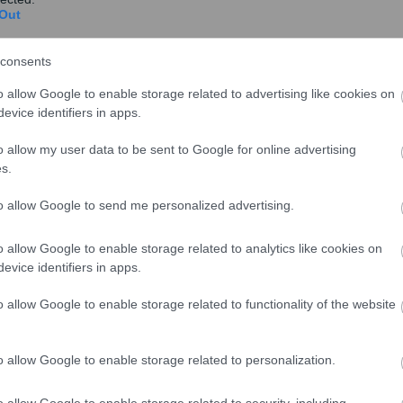
Out
consents
ας σε ημέρες με πολύ υψηλή παραγωγή και χαμηλή
o allow Google to enable storage related to advertising like cookies on
evice identifiers in apps.
ε σε δύο ακόμη μέτρα που χρειάζεται να ληφθούν
ατήρηση της ευστάθειας του συστήματος στις νέες
o allow my user data to be sent to Google for online advertising
s.
α που πρέπει να αποκτήσουν οι Φορείς Σωρευτικής
to allow Google to send me personalized advertising.
τέχουν συνολικά ένα σημαντικό μερίδιο της
ουν τις ομάδες των μονάδων που εκπροσωπούν, σαν να
o allow Google to enable storage related to analytics like cookies on
evice identifiers in apps.
ωγή θα αυξομειώνεται σύμφωνα με τις προσφορές τους
, ότι οι ομάδες αυτές των πάρκων θα λειτουργούν
o allow Google to enable storage related to functionality of the website
 μονάδες στο σύστημα και η εξισορρόπηση
κίνητα για αρκετά πάρκα που είναι συνδεδεμένα στο
o allow Google to enable storage related to personalization.
.
o allow Google to enable storage related to security, including