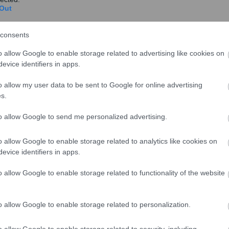
φθεί, αν και δεν έχει
Out
ι τώρα. Εκτιμήσεις πάντως, κάνουν λόγο
ιο.
consents
o allow Google to enable storage related to advertising like cookies on
evice identifiers in apps.
o allow my user data to be sent to Google for online advertising
s.
to allow Google to send me personalized advertising.
o allow Google to enable storage related to analytics like cookies on
evice identifiers in apps.
o allow Google to enable storage related to functionality of the website
o allow Google to enable storage related to personalization.
o allow Google to enable storage related to security, including