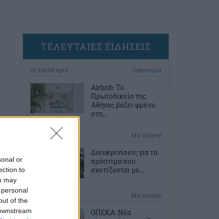
ΤΕΛΕΥΤΑΙΕΣ ΕΙΔΗΣΕΙΣ
21 λεπτά πριν
Οικονομία
Airbnb: Το
Πρωτοδικείο της
Αθήνας βάζει φρένο
στη...
51 λεπτά πριν
My money
Διευκρινίσεις για τα
sonal or
πρόστιμα που
σχετίζονται με...
ection to
ou may
 personal
1 ώρα πριν
My money
out of the
 downstream
ΟΠΕΚΑ: Νέα