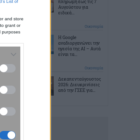
πληρωμή έως τις 7
B’s List of
Αυγούστου για
ειδικά...
er and store
to grant or
2 ώρες πριν
Οικονομία
ed purposes
Η Google
αναδιοργανώνει την
ηγεσία της AI – Αυτά
είναι τα...
2 ώρες πριν
Οικονομία
Δεκαπενταύγουστος
2026: Διευκρινίσεις
από την ΓΣΕΕ για...