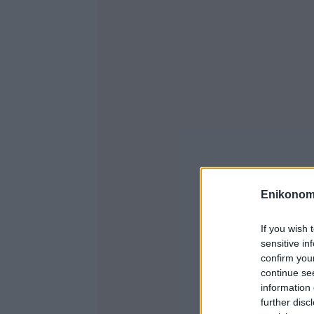
Enikonom
If you wish 
sensitive in
confirm you
continue se
information 
further disc