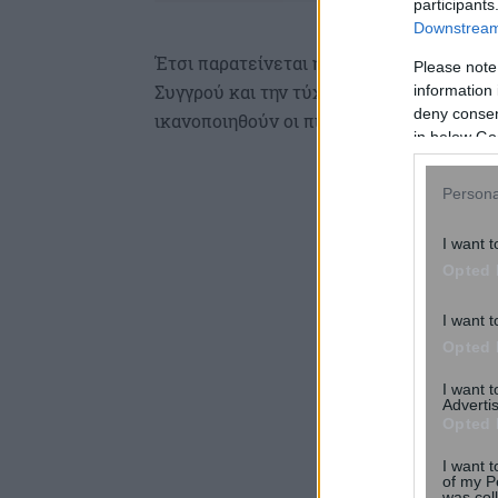
participants
Downstream 
Έτσι παρατείνεται η αγωνία για το ιστο
Please note
Συγγρού και την τύχη του για το αν τελικά
information 
deny consent
ικανοποιηθούν οι πιστωτές της ιδιοκτήτρ
in below Go
Persona
I want t
Opted 
I want t
Opted 
I want 
Advertis
Opted 
I want t
of my P
was col