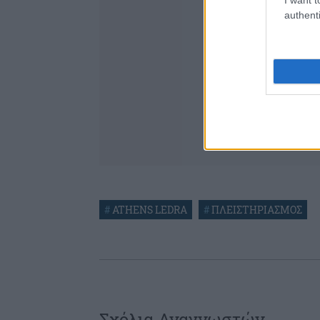
authenti
#
ATHENS LEDRA
#
ΠΛΕΙΣΤΗΡΙΑΣΜΟΣ
Σχόλια Αναγνωστών