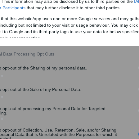
. This information may also be disclosed by us to third parties on the
IA
Participants
that may further disclose it to other third parties.
ρικό ξενοδοχείο της Λεωφόρου
 that this website/app uses one or more Google services and may gath
 θα αλλάξει χέρια και για να
including but not limited to your visit or usage behaviour. You may click 
 to Google and its third-party tags to use your data for below specifi
ιας εταιρείας.
ogle consent section.
l Data Processing Opt Outs
o opt-out of the Sharing of my personal data.
In
o opt-out of the Sale of my Personal Data.
In
to opt-out of processing my Personal Data for Targeted
ing.
In
o opt-out of Collection, Use, Retention, Sale, and/or Sharing
ersonal Data that Is Unrelated with the Purposes for which it
lected.