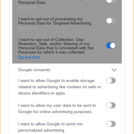
Personal Data.
Opted In
Κουίζ: Πόσο καλά γνωρίζετε την
I want to opt-out of processing my
Personal Data for Targeted Advertising.
ελληνική μυθολογία; Μπορείτε να
Opted In
κάνετε το 3 στα 3;
I want to opt-out of Collection, Use,
Retention, Sale, and/or Sharing of my
Personal Data that Is Unrelated with the
Purposes for which it was collected.
Opted Out
Google consents
I want to allow Google to enable storage
related to advertising like cookies on web or
περισσότερα
device identifiers in apps.
I want to allow my user data to be sent to
Google for online advertising purposes.
14:06
, 1 Αυγούστου 2026
||
I want to allow Google to send me
personalized advertising.