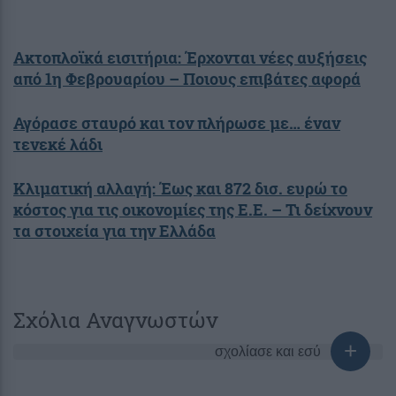
Ακτοπλοϊκά εισιτήρια: Έρχονται νέες αυξήσεις
από 1η Φεβρουαρίου – Ποιους επιβάτες αφορά
Αγόρασε σταυρό και τον πλήρωσε με… έναν
τενεκέ λάδι
Κλιματική αλλαγή: Έως και 872 δισ. ευρώ το
κόστος για τις οικονομίες της Ε.Ε. – Τι δείχνουν
τα στοιχεία για την Ελλάδα
Σχόλια Αναγνωστών
σχολίασε και εσύ