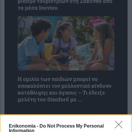
βιασμό τουριστριών στη Ζάκυνθο από
τα μέσα Ιουνίου
Η ομιλία των παιδιών μπορεί να
αποκαλύπτει τον μελλοντικό κίνδυνο
κατάθλιψης και άγχους – Τι έδειξε
μελέτη του Stanford με ...
Enikonomia -
Do Not Process My Personal
Information