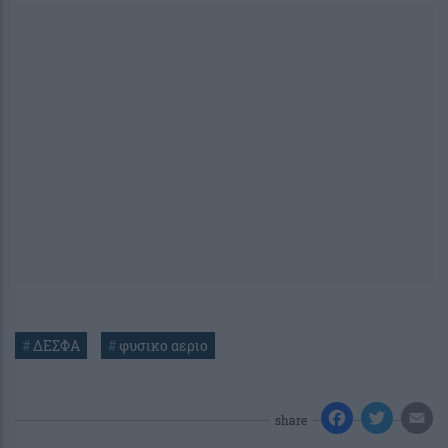
#
ΔΕΣΦΑ
#
φυσικο αεριο
share