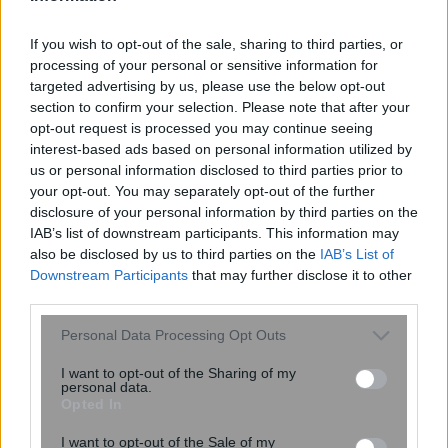
If you wish to opt-out of the sale, sharing to third parties, or
processing of your personal or sensitive information for
targeted advertising by us, please use the below opt-out
section to confirm your selection. Please note that after your
opt-out request is processed you may continue seeing
interest-based ads based on personal information utilized by
us or personal information disclosed to third parties prior to
your opt-out. You may separately opt-out of the further
Νέος σχεδιασμός καταλύτη βελτιώνει
disclosure of your personal information by third parties on the
την παραγωγή αμμωνίας
IAB’s list of downstream participants. This information may
καταστέλλοντας ανεπιθύμητες
also be disclosed by us to third parties on the
IAB’s List of
αντιδράσεις
Downstream Participants
that may further disclose it to other
third parties.
Please note that this website/app uses one or more Google
Personal Data Processing Opt Outs
services and may gather and store information including but
not limited to your visit or usage behaviour. You may click to
I want to opt-out of the Sharing of my
personal data.
grant or deny consent to Google and its third-party tags to
Opted In
use your data for below specified purposes in below Google
consent section.
I want to opt-out of the Sale of my