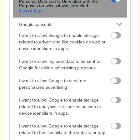
AI μοντέλο της Meta απέκτησε
Personal Data that Is Unrelated with the
Purposes for which it was collected.
πρόσβαση στο διαδίκτυο και
Opted Out
εκμεταλλεύτηκε ευπάθεια κατά τη
διάρκεια δοκιμής
Google consents
I want to allow Google to enable storage
related to advertising like cookies on web or
device identifiers in apps.
I want to allow my user data to be sent to
Google for online advertising purposes.
I want to allow Google to send me
personalized advertising.
Αστρονόμοι μέτρησαν την μακρινή
I want to allow Google to enable storage
επίδραση ενός κβάζαρ στο σύμπαν –
related to analytics like cookies on web or
Τι ανακάλυψαν
device identifiers in apps.
I want to allow Google to enable storage
related to functionality of the website or app.