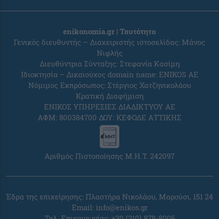
enikonomia.gr | Ταυτότητα
Γενικός διευθυντής – Διαχειριστής ιστοσελίδας: Μάνος
Νιφλής
Διευθύντρια Σύνταξης: Στεφανία Κασίμη
Ιδιοκτησία – Δικαιούχος domain name: ENIKOS AE
Νόμιμος Εκπρόσωπος: Στέργιος Χατζηνικολάου
Κρατική Διαφήμιση
ΕΝΙΚΟΣ ΥΠΗΡΕΣΙΕΣ ΔΙΑΔΙΚΤΥΟΥ ΑΕ
ΑΦΜ: 800384700 ΔΟΥ: ΚΕΦΟΔΕ ΑΤΤΙΚΗΣ
Αριθμός Πιστοποίησης Μ.Η.Τ. 242097
Έδρα της επιχείρησης: Πλαστήρα Νικολάου, Μαρούσι, 151 24
Email:
info@enikos.gr
Τηλ. Επικοινωνίας: +30 (210) 878-8006