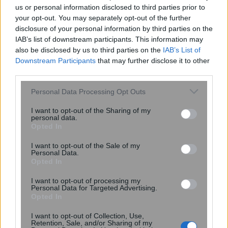
us or personal information disclosed to third parties prior to
your opt-out. You may separately opt-out of the further
disclosure of your personal information by third parties on the
IAB’s list of downstream participants. This information may
ΕΙΝΑΠ: Καταγγέλλει αιφνιδιαστική
also be disclosed by us to third parties on the
IAB’s List of
αλλαγή στο πρόγραμμα εφημεριών
Downstream Participants
that may further disclose it to other
του Σισμανογλείου
third parties.
Please note that this website/app uses one or more Google
Personal Data Processing Opt Outs
services and may gather and store information including but
not limited to your visit or usage behaviour. You may click to
I want to opt-out of the Sharing of my
personal data.
grant or deny consent to Google and its third-party tags to
Opted In
use your data for below specified purposes in below Google
consent section.
I want to opt-out of the Sale of my
Personal Data.
Opted In
I want to opt-out of processing my
Personal Data for Targeted Advertising.
Opted In
I want to opt-out of Collection, Use,
Retention, Sale, and/or Sharing of my