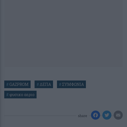
#
GAZPROM
#
ΔΕΠΑ
#
ΣΥΜΦΩΝΙΑ
#
φυσικο αεριο
share