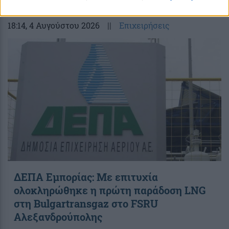
18:14
, 4 Αυγούστου 2026
||
Επιχειρήσεις
ΔΕΠΑ Εμπορίας: Με επιτυχία
ολοκληρώθηκε η πρώτη παράδοση LNG
στη Bulgartransgaz στο FSRU
Αλεξανδρούπολης