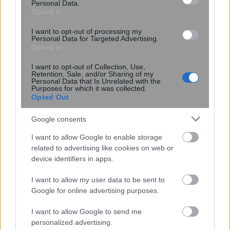
μεταστάσεις των όγκων
Personal Data.
Opted In
I want to opt-out of processing my
Personal Data for Targeted Advertising.
Opted In
I want to opt-out of Collection, Use,
Retention, Sale, and/or Sharing of my
Personal Data that Is Unrelated with the
Purposes for which it was collected.
Opted Out
Google consents
I want to allow Google to enable storage
related to advertising like cookies on web or
UNC6671: Η νέα απειλή που κλέβει
device identifiers in apps.
δεδομένα από το Microsoft 365 με
I want to allow my user data to be sent to
υποκλοπή εταιρικών συνεδριών
Google for online advertising purposes.
I want to allow Google to send me
personalized advertising.