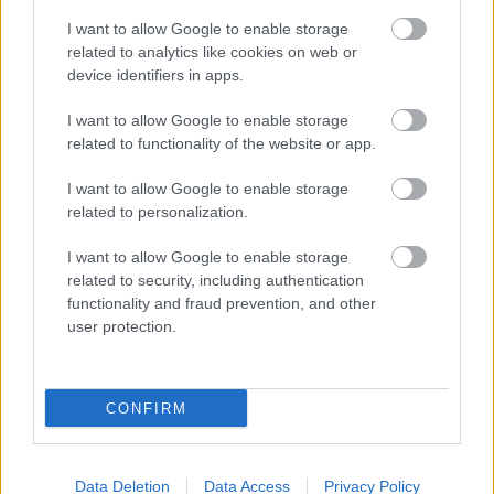
I want to allow Google to enable storage
related to analytics like cookies on web or
device identifiers in apps.
I want to allow Google to enable storage
related to functionality of the website or app.
Κουίζ: Πόσο καλά θυμάστε την
ελληνική μυθολογία; Μπορείτε να
I want to allow Google to enable storage
related to personalization.
απαντήσετε σωστά και στις 3
ερωτήσεις;
I want to allow Google to enable storage
related to security, including authentication
functionality and fraud prevention, and other
user protection.
CONFIRM
περισσότερα
Data Deletion
Data Access
Privacy Policy