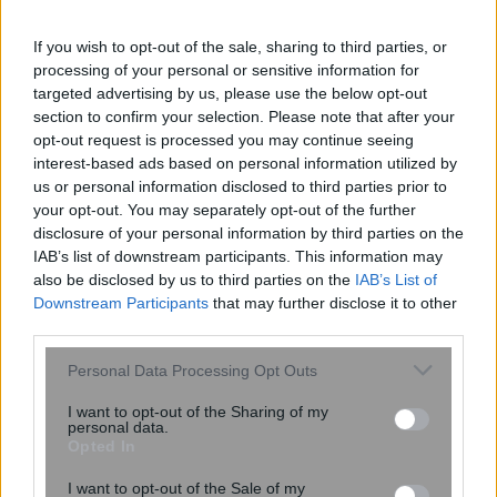
If you wish to opt-out of the sale, sharing to third parties, or
processing of your personal or sensitive information for
targeted advertising by us, please use the below opt-out
section to confirm your selection. Please note that after your
opt-out request is processed you may continue seeing
Εκτάκτως το Σάββατο δύο βιβλία με
interest-based ads based on personal information utilized by
τη Realnews, μαζί SU-DOKU
us or personal information disclosed to third parties prior to
your opt-out. You may separately opt-out of the further
disclosure of your personal information by third parties on the
IAB’s list of downstream participants. This information may
also be disclosed by us to third parties on the
IAB’s List of
Downstream Participants
that may further disclose it to other
third parties.
Please note that this website/app uses one or more Google
Personal Data Processing Opt Outs
services and may gather and store information including but
not limited to your visit or usage behaviour. You may click to
I want to opt-out of the Sharing of my
personal data.
grant or deny consent to Google and its third-party tags to
Viagra και καρκίνος: Νέα έρευνα
Opted In
use your data for below specified purposes in below Google
δείχνει ότι μπορεί να μειώνει τις
consent section.
I want to opt-out of the Sale of my