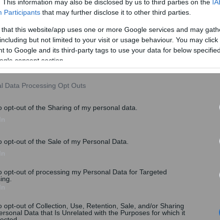
. This information may also be disclosed by us to third parties on the
IA
Participants
that may further disclose it to other third parties.
ρίου και διασταυρωθούν τα τιμολόγια θα πληρωθούν
 that this website/app uses one or more Google services and may gath
λέχη του υπουργείου Οικονομικών και της ΓΓ
including but not limited to your visit or usage behaviour. You may click 
 to Google and its third-party tags to use your data for below specifi
ogle consent section.
ίου Οικονομικών για τη χορήγηση του επιδόματος
έμπτη 10 Δεκεμβρίου 2015 και η οποία προβλέπει νέα
l Data Processing Opt Outs
ους.
o opt-out of the Sharing of my personal data.
In
o opt-out of the Sale of my Personal Data.
In
to opt-out of processing my Personal Data for Targeted
ing.
In
o opt-out of Collection, Use, Retention, Sale, and/or Sharing
ersonal Data that Is Unrelated with the Purposes for which it
lected.