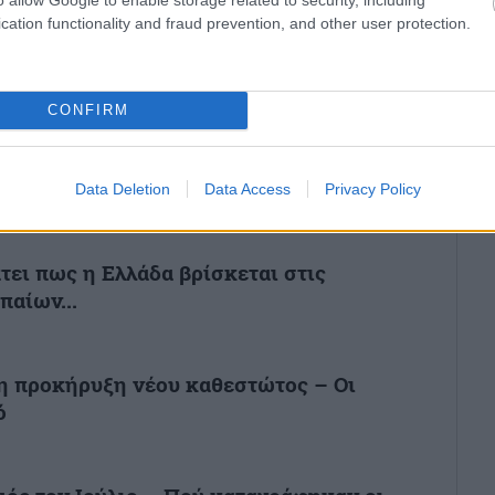
cation functionality and fraud prevention, and other user protection.
ό την Ελλάδα και τον Κόσμο στο
CONFIRM
Επικαιρότητα
Data Deletion
Data Access
Privacy Policy
ει πως η Ελλάδα βρίσκεται στις
παίων...
η προκήρυξη νέου καθεστώτος – Οι
ό