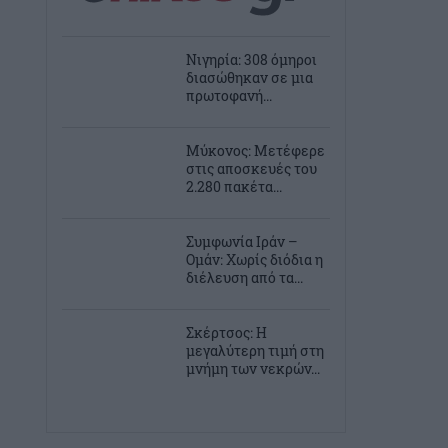
Νιγηρία: 308 όμηροι
διασώθηκαν σε μια
πρωτοφανή...
Μύκονος: Μετέφερε
στις αποσκευές του
2.280 πακέτα...
Συμφωνία Ιράν –
Ομάν: Χωρίς διόδια η
διέλευση από τα...
Σκέρτσος: Η
μεγαλύτερη τιμή στη
μνήμη των νεκρών...