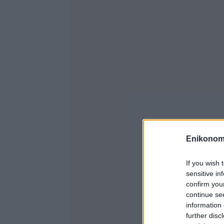
Enikonom
If you wish 
sensitive in
confirm you
continue se
information 
further disc