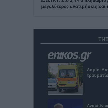
ΕΛΣΤΑΤ: Στο 3,4% ο πληθωρισ
μεγαλύτερες ανατιμήσεις και π
ENI
Λαμία: Δ
τραυματίσ
Ανακοίνωσ