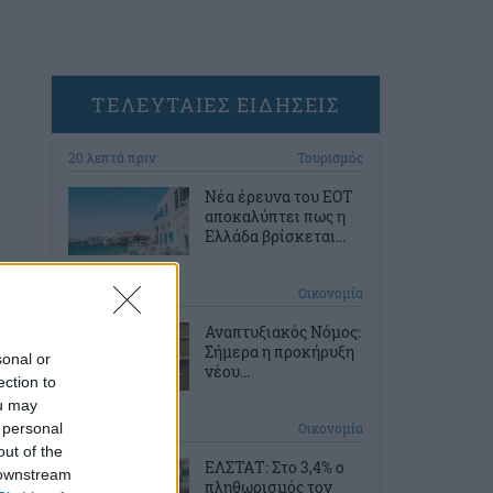
ΤΕΛΕΥΤΑΙΕΣ ΕΙΔΗΣΕΙΣ
20 λεπτά πριν
Τουρισμός
Νέα έρευνα του ΕΟΤ
αποκαλύπτει πως η
Ελλάδα βρίσκεται...
49 λεπτά πριν
Οικονομία
Αναπτυξιακός Νόμος:
Σήμερα η προκήρυξη
sonal or
νέου...
ection to
ou may
 personal
1 ώρα πριν
Οικονομία
out of the
ΕΛΣΤΑΤ: Στο 3,4% ο
 downstream
πληθωρισμός τον