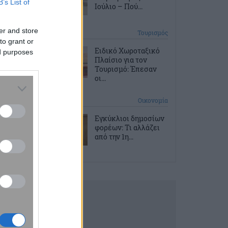
B’s List of
Ιούλιο – Πού...
er and store
2 ώρες πριν
Τουρισμός
to grant or
Ειδικό Χωροταξικό
ed purposes
Πλαίσιο για τον
Τουρισμό: Έπεσαν
οι...
2 ώρες πριν
Οικονομία
Εγκύκλιοι δημοσίων
φορέων: Τι αλλάζει
από την 1η...