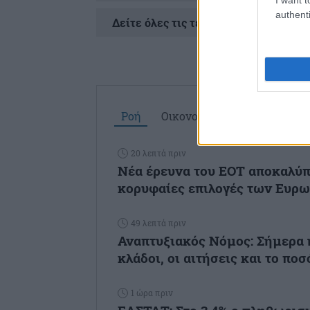
authenti
Δείτε όλες τις τελευταίες
Ειδήσεις
απ
Ροή
Οικονομία
Επιχειρήσεις
20 λεπτά πριν
Νέα έρευνα του ΕΟΤ αποκαλύπτ
κορυφαίες επιλογές των Ευρω
49 λεπτά πριν
Αναπτυξιακός Νόμος: Σήμερα 
κλάδοι, οι αιτήσεις και το ποσ
1 ώρα πριν