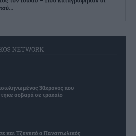
μός τον Ιούλιο – Πού καταγράφηκαν οι
ού...
KOS NETWORK
ιασωληνωμένος 30χρονος που
τηκε σοβαρά σε τροχαίο
ε και Τζενεπό ο Παναιτωλικός