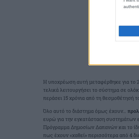
authenti
Η υποχρέωση αυτή μεταφέρθηκε για το 20
τελικά λειτουργήσει το σύστημα σε ολόκ
περάσει 15 χρόνια από τη θεσμοθέτησή τ
Όλο αυτό το διάστημα όμως έχουν…
προλ
ευρώ για την εγκατάσταση συστημάτων 
Πρόγραμμα Δημοσίων Δαπανών και το ίδι
πως έχουν «χαθεί» περισσότερα από 4 δι