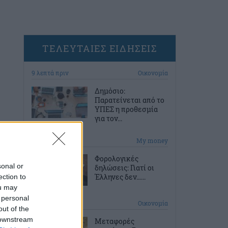
ΤΕΛΕΥΤΑΙΕΣ ΕΙΔΗΣΕΙΣ
9 λεπτά πριν
Οικονομία
Δημόσιο:
Παρατείνεται από το
ΥΠΕΣ η προθεσμία
για τον...
39 λεπτά πριν
My money
Φορολογικές
sonal or
δηλώσεις: Γιατί οι
Έλληνες δεν…...
ection to
ou may
 personal
1 ώρα πριν
Οικονομία
out of the
 downstream
Μεταφορές