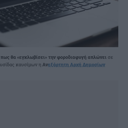
ά πως θα «εγκλωβίσει» την φοροδιαφυγή απλώνει
σε
λυσίδας καυσίμων η
Αν
εξάρτητη Αρχή Δημοσίων