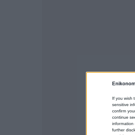
Enikonom
If you wish 
sensitive in
confirm you
continue se
information 
further disc