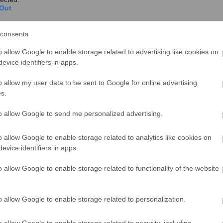
 Φορολογικές Αποθήκες και τις Αποθήκες
Out
 Εισροών – Εκροών και η νέα ψηφιακή εφαρμογή για
οϊόντων Πλωτών Μέσων.
consents
ροών – εκροών
o allow Google to enable storage related to advertising like cookies on
evice identifiers in apps.
το να
ολοκληρωθεί μια διαδικασία που ξεκίνησε με το
o allow my user data to be sent to Google for online advertising
ορίου στα καύσιμα, το οποίο θεσμοθετήθηκε το 2009:
s.
α εγκατάσταση συστήματος εισροών–εκροών στα
to allow Google to send me personalized advertising.
ν εφοδιαστική αλυσίδα καυσίμων και χρονοδιάγραμμα
o allow Google to enable storage related to analytics like cookies on
evice identifiers in apps.
ε ένας νέος νόμος το 2012 με 14 εφαρμοστικές
ρεμούν μέχρι σήμερα και άλλες που δεν εφαρμόστηκαν
o allow Google to enable storage related to functionality of the website
18 εφαρμοστικές αποφάσεις, ο οποίος προέβλεπε
ν συστημάτων εισροών–εκροών σε πρατήρια και
o allow Google to enable storage related to personalization.
υ 2021.
o allow Google to enable storage related to security, including