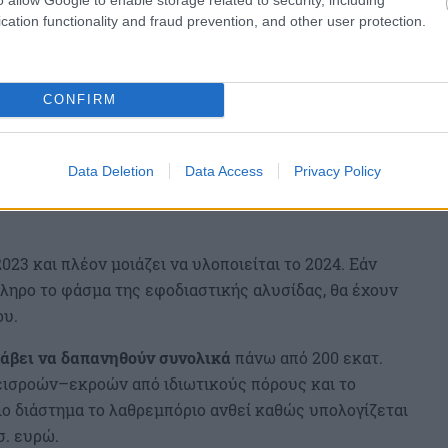
cation functionality and fraud prevention, and other user protection.
CONFIRM
Data Deletion
Data Access
Privacy Policy
23 και πλέον μοιάζει να υλοποιείται το 2024. Εάν
ληρο το φάσμα της εφοδιαστικής αλυσίδας, θα έχουν
ου.
άβει να δαπανηθούν συνολικά
πάνω από 200 εκατ.
εισροών–εκροών από ιδιωτικούς πόρους και το
ο διάστημα το λαθρεμπόριο ανθεί καθώς υπολογίζεται
σ. ευρώ.