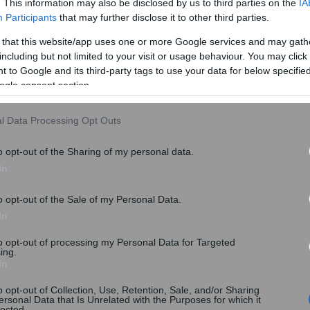
. This information may also be disclosed by us to third parties on the
IA
Participants
that may further disclose it to other third parties.
εφαρμογή των σχετικών αποφάσεων που κωλυσιεργούν
ι» ο δρόμος που υπολογίζεται πως θα επιτρέψει στις
 that this website/app uses one or more Google services and may gath
ικόνα των συναλλαγών στην αγορά καυσίμων.
including but not limited to your visit or usage behaviour. You may click 
 to Google and its third-party tags to use your data for below specifi
ogle consent section.
l Data Processing Opt Outs
o opt-out of the Sharing of my personal data.
In
o opt-out of the Sale of my Personal Data.
In
to opt-out of processing my Personal Data for Targeted
ing.
In
o opt-out of Collection, Use, Retention, Sale, and/or Sharing
λίους του
διοικητή της ΑΑΔΕ Γιώργου Πιτσιλή
, ξεκινά
ersonal Data that Is Unrelated with the Purposes for which it
lected.