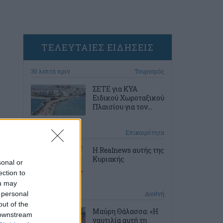
ΤΕΛΕΥΤΑΙΕΣ ΕΙΔΗΣΕΙΣ
30 λεπτά πριν
Τουρισμός
ΣΕΤΕ για ΚΥΑ
Ειδικού Χωροταξικού
Πλαισίου για τον...
1 ώρα πριν
Επικαιρότητα
Η Realnews αυτής της
Κυριακής
sonal or
ection to
ou may
 personal
2 ώρες πριν
Διεθνή
out of the
Μαύρη Θάλασσα: «Η
 downstream
ναυτιλία αυτή τη