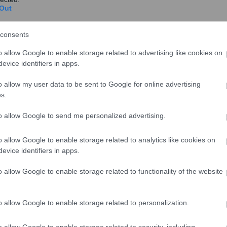
παραβατική συμπεριφορά
Out
σεις
ται σε 84.000 ευρώ.
consents
ωρης αναστολής λειτουργίας σε τρεις επιχειρήσεις
,
o allow Google to enable storage related to advertising like cookies on
 λόγω σοβαρών παραβάσεων της φορολογικής
evice identifiers in apps.
o allow my user data to be sent to Google for online advertising
s.
to allow Google to send me personalized advertising.
γικών μηχανισμών,
o allow Google to enable storage related to analytics like cookies on
evice identifiers in apps.
χευμένους ελέγχους καθ’ όλη τη διάρκεια της θερινής
o allow Google to enable storage related to functionality of the website
μένη τουριστική και εμπορική δραστηριότητα, με στόχο
 και την ενίσχυση της φορολογικής συμμόρφωσης.
o allow Google to enable storage related to personalization.
o allow Google to enable storage related to security, including