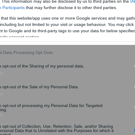
. This information may also be disclosed by us to third parties on the
IA
Participants
that may further disclose it to other third parties.
 that this website/app uses one or more Google services and may gath
αν συνολικά 102 ελέγχους σε επιχειρήσεις εστίασης,
including but not limited to your visit or usage behaviour. You may click 
 to Google and its third-party tags to use your data for below specifi
ogle consent section.
l Data Processing Opt Outs
o opt-out of the Sharing of my personal data.
In
o opt-out of the Sale of my Personal Data.
In
to opt-out of processing my Personal Data for Targeted
ing.
In
o opt-out of Collection, Use, Retention, Sale, and/or Sharing
ersonal Data that Is Unrelated with the Purposes for which it
lected.