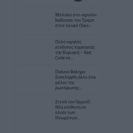
Μπλόκο στο «χρυσό»
ballroom του Τραμπ
στον Λευκό Οίκο:...
Πολύ υψηλός
κίνδυνος πυρκαγιάς
την Κυριακή – Red
Code σε...
Παλαιό Φάληρο:
Συνελήφθη άλλο ένα
μέλος της
ρωσόφωνης...
Στενά του Ορμούζ:
Νέα επίθεση σε
πλοίο των
Ηνωμένων...