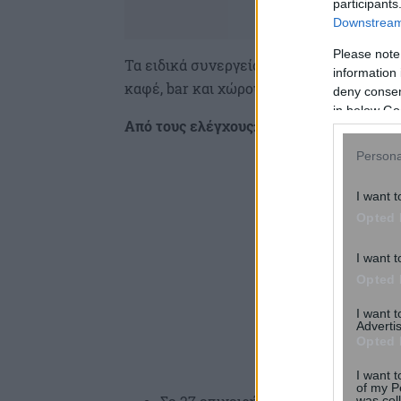
participants
Downstream 
Please note
Τα ειδικά συνεργεία της ΑΑΔΕ διενήργησ
information 
καφέ, bar και χώρους αναψυχής.
deny consent
in below Go
Από τους ελέγχους:
Persona
I want t
Opted 
I want t
Opted 
I want 
Advertis
Opted 
I want t
of my P
was col