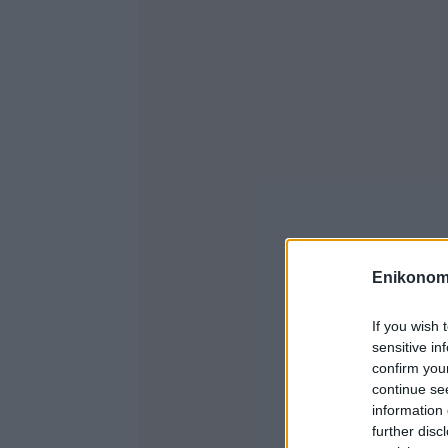
Enikonom
If you wish 
sensitive in
confirm you
continue se
information 
further disc