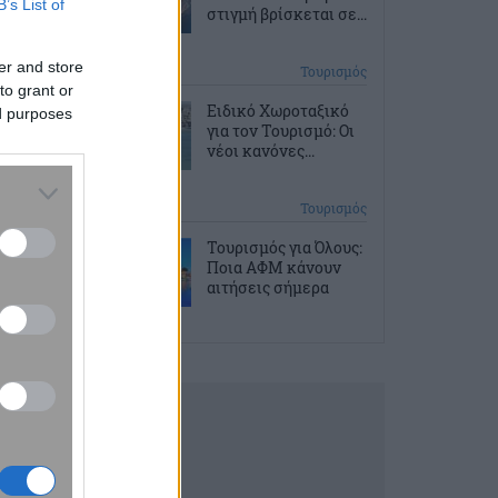
B’s List of
στιγμή βρίσκεται σε...
er and store
2 ώρες πριν
Τουρισμός
to grant or
Ειδικό Χωροταξικό
ed purposes
για τον Τουρισμό: Οι
νέοι κανόνες...
3 ώρες πριν
Τουρισμός
Τουρισμός για Όλους:
Ποια ΑΦΜ κάνουν
αιτήσεις σήμερα