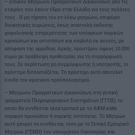
– Ειδικού Μητρώου Πραγματικών Δικαιούχων, από τις
εταιρίες που έχουν έδρα στην Ελλάδα για τους πελάτες
τους . Η μη τήρηση του εν λόγω μητρώου, επιφέρει
διοικητικές κυρώσεις, όπως αναστολή έκδοσης
φορολογικής ενημερότητας των υπόχρεων νομικών
προσώπων και οντοτήτων και επιβολή σε αυτούς, με
απόφαση της αρμόδιας Αρχής, προστίμου ύψους 10.000
ευρώ με πρόβλεψη προθεσμίας για τη συμμόρφωσή
τους. Σε περίπτωση μη συμμόρφωσης ή υποτροπής, το
πρόστιμο διπλασιάζεται. Το πρόστιμο αυτό αποτελεί
έσοδο του κρατικού προϋπολογισμού.
– Μητρώου Πραγματικών Δικαιούχων, στη γενική
γραμματεία Πληροφοριακών Συστημάτων (ΓΓΠΣ), το
οποίο θα συνδέεται ηλεκτρονικά με το ΑΦΜ κάθε
νομικού προσώπου ή νομικής οντότητας. Το Μητρώο
αυτό μπορεί να συνδέεται, τόσο με το Γενικό Εμπορικό
Μητρώο (ΓΕΜΗ) του υπουργείου Οικονομίας και