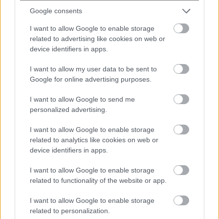
Δυτική Όχθη: Καταγγελίες για νέες
Google consents
ισραηλινές ενέργειες εκρίζωσης
δέντρων και κατασχέσεων γης στην
I want to allow Google to enable storage
Τζενίν
related to advertising like cookies on web or
device identifiers in apps.
I want to allow my user data to be sent to
Google for online advertising purposes.
I want to allow Google to send me
personalized advertising.
I want to allow Google to enable storage
related to analytics like cookies on web or
device identifiers in apps.
Αγγελική Ηλιάδη: Ανεβαίνοντας για το
χωριό είδα τον Χριστό λαμπερό, με
I want to allow Google to enable storage
τον κατάλευκο, εκτυφλωτικό του
related to functionality of the website or app.
χιτώνα
I want to allow Google to enable storage
related to personalization.