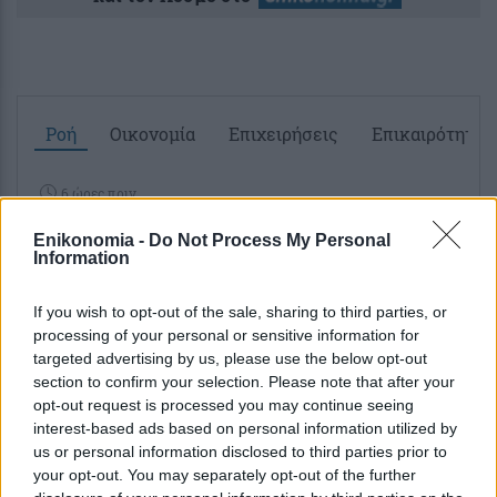
Ροή
Οικονομία
Επιχειρήσεις
Επικαιρότητα
6 ώρες πριν
Λαϊκή αγορά: Πού κυμαίνονται οι τιμές
Enikonomia -
Do Not Process My Personal
σε φρούτα και σε λαχανικά
Information
7 ώρες πριν
If you wish to opt-out of the sale, sharing to third parties, or
ΟΠΕΚΑ: Αύριο η δεύτερη καταβολή του
processing of your personal or sensitive information for
ειδικού βοηθήματος – Ποιους αφορά
targeted advertising by us, please use the below opt-out
section to confirm your selection. Please note that after your
opt-out request is processed you may continue seeing
7 ώρες πριν
interest-based ads based on personal information utilized by
Διορισμοί εκπαιδευτικών: «Κλείδωσε» η
us or personal information disclosed to third parties prior to
κλήρωση για τις ισοβαθμίες στις
your opt-out. You may separately opt-out of the further