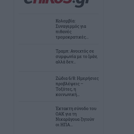
Κολομβία:
Συναγερμός για
πιθανές
τρομοκρατικές...
Τραμπ: Ανοιχτός σε
συμφωνία με το Ιράν,
αλλά δεν...
Ζώδια 6/8: Ημερήσιες
προβλέψεις –
Τοξότες, η
κοινωνική...
Έκτακτη σύνοδο του
ΟΑΚ για τη
Νικαράγουα ζητούν
οι ΗΠΑ...