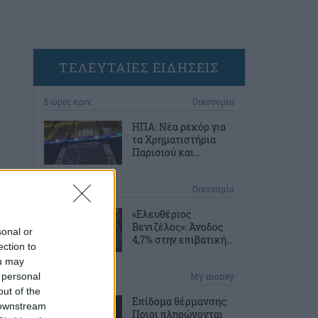
ΤΕΛΕΥΤΑΙΕΣ ΕΙΔΗΣΕΙΣ
5 ώρες πριν
Οικονομία
ΗΠΑ: Νέα ρεκόρ για
τα Χρηματιστήρια
Παρισιού και...
6 ώρες πριν
Οικονομία
«Ελευθέριος
Βενιζέλος»: Άνοδος
sonal or
4,7% στην επιβατική...
ection to
ou may
 personal
6 ώρες πριν
My money
out of the
Επίδομα θέρμανσης:
 downstream
Ποιοι πληρώνονται