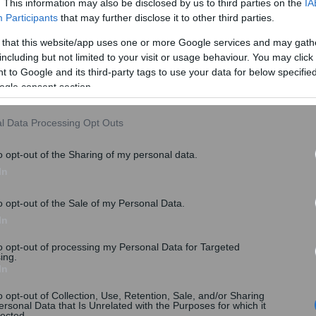
. This information may also be disclosed by us to third parties on the
IA
Participants
that may further disclose it to other third parties.
 that this website/app uses one or more Google services and may gath
including but not limited to your visit or usage behaviour. You may click 
 to Google and its third-party tags to use your data for below specifi
γκεκριμένες κατηγορίες συνταξιούχων την έκανε η
ogle consent section.
l Data Processing Opt Outs
o opt-out of the Sharing of my personal data.
In
o opt-out of the Sale of my Personal Data.
In
to opt-out of processing my Personal Data for Targeted
ing.
In
o opt-out of Collection, Use, Retention, Sale, and/or Sharing
ersonal Data that Is Unrelated with the Purposes for which it
lected.