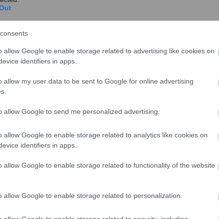
Out
ρονιά που δίνονται αυξήσεις στις συντάξεις και
ηση αυτή «ροκανίζεται» σε αρκετούς συνταξιούχους
consents
 Αλληλεγγύης.
o allow Google to enable storage related to advertising like cookies on
evice identifiers in apps.
ά την αύξηση του 3%
o allow my user data to be sent to Google for online advertising
λόγους που τόσο η προηγούμενη, όσο και η νυν ηγεσία
s.
αρμογή ενός δικαιότερου συστήματος, χωρίς, πάντως
δεχόμενο κατάργησής της.
to allow Google to send me personalized advertising.
ηλοσυνταξιούχοι, οι οποίοι από το 2010, πέρα από όλες
o allow Google to enable storage related to analytics like cookies on
ο σύστημα κοινωνικής ασφάλισης -και συγκεκριμένα
evice identifiers in apps.
ν (ΑΚΑΓΕ)- την Ειδική Εισφορά Αλληλεγγύης (ΕΑΣ).
o allow Google to enable storage related to functionality of the website
o allow Google to enable storage related to personalization.
o allow Google to enable storage related to security, including