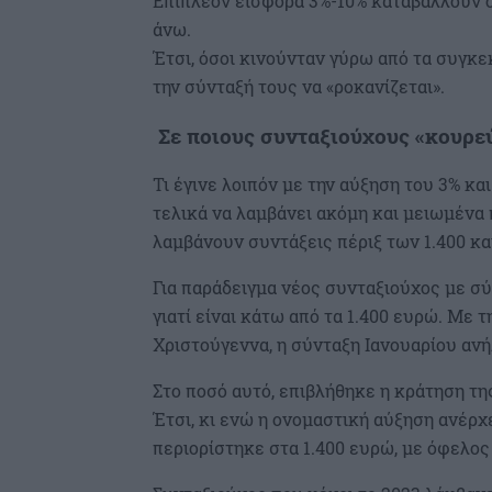
Επιπλέον εισφορά 3%-10% καταβάλλουν ό
άνω.
Έτσι, όσοι κινούνταν γύρω από τα συγκεκ
την σύνταξή τους να «ροκανίζεται».
Σε ποιους συνταξιούχους «κουρε
Τι έγινε λοιπόν με την αύξηση του 3% κ
τελικά να λαμβάνει ακόμη και μειωμένα 
λαμβάνουν συντάξεις πέριξ των 1.400 και
Για παράδειγμα νέος συνταξιούχος με σύ
γιατί είναι κάτω από τα 1.400 ευρώ. Με 
Χριστούγεννα, η σύνταξη Ιανουαρίου ανή
Στο ποσό αυτό, επιβλήθηκε η κράτηση τη
Έτσι, κι ενώ η ονομαστική αύξηση ανέρχ
περιορίστηκε στα 1.400 ευρώ, με όφελος