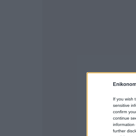
Enikonom
If you wish 
sensitive in
confirm you
continue se
information 
further disc