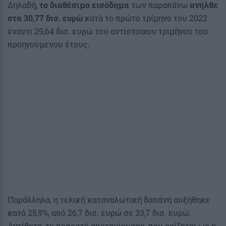
Δηλαδή,
το διαθέσιμο εισόδημα
των παραπάνω
ανήλθε
στα 30,77 δισ. ευρώ
κατά το πρώτο τρίμηνο του 2022
έναντι 29,64 δισ. ευρώ του αντίστοιχου τριμήνου του
προηγούμενου έτους.
Παράλληλα, η τελική καταναλωτική δαπάνη αυξήθηκε
κατά 25,9%, από 26,7 δισ. ευρώ σε 33,7 δισ. ευρώ.
Αντίθετα, το ποσοστό αποταμίευσης, που ορίζεται ως η