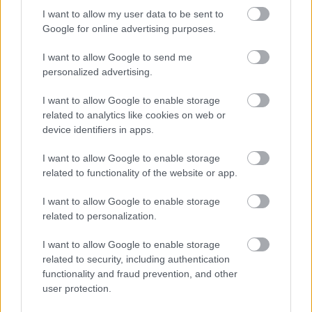
θα δώσουν νέα ώθηση στ...
I want to allow my user data to be sent to
Google for online advertising purposes.
I want to allow Google to send me
personalized advertising.
I want to allow Google to enable storage
related to analytics like cookies on web or
device identifiers in apps.
I want to allow Google to enable storage
related to functionality of the website or app.
I want to allow Google to enable storage
related to personalization.
Μόνο όσοι δεν ξεγελιούνται από τις
γραμμές θα βρουν τη γάτα σε 15
I want to allow Google to enable storage
related to security, including authentication
δευτερόλεπτα – Αποδείξτε ότι έχετε
functionality and fraud prevention, and other
HD όραση
user protection.