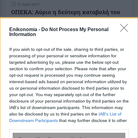
12 ώρες πριν
ΟΠΕΚΑ: Αύριο η δεύτερη καταβολή του
ειδικού βοηθήματος – Ποιους αφορά
Enikonomia -
Do Not Process My Personal
Information
If you wish to opt-out of the sale, sharing to third parties, or
processing of your personal or sensitive information for
ENIKOS NETWORK
targeted advertising by us, please use the below opt-out
section to confirm your selection. Please note that after your
opt-out request is processed you may continue seeing
interest-based ads based on personal information utilized by
us or personal information disclosed to third parties prior to
your opt-out. You may separately opt-out of the further
disclosure of your personal information by third parties on the
IAB’s list of downstream participants. This information may
also be disclosed by us to third parties on the
IAB’s List of
Downstream Participants
that may further disclose it to other
third parties.
Please note that this website/app uses one or more Google