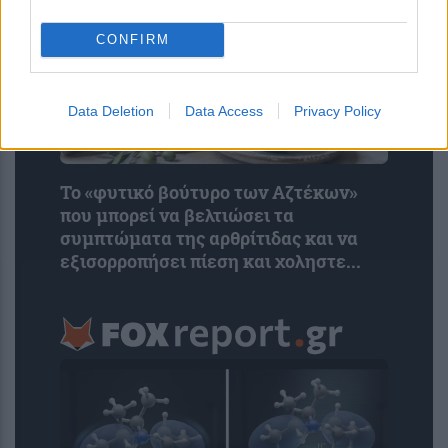
CONFIRM
Data Deletion
Data Access
Privacy Policy
Το «φυτικό βούτυρο των Αζτέκων»
που μπορεί να βελτιώσει τα
συμπτώματα της αρθρίτιδας και να
εξισορροπήσει πίεση και χοληστε...