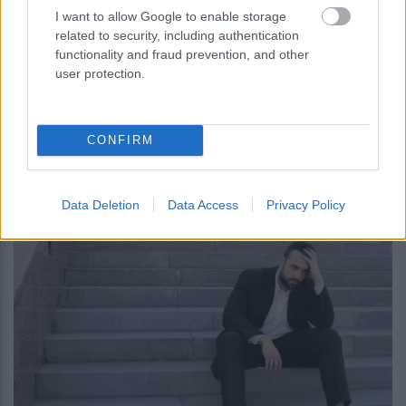
I want to allow Google to enable storage
related to security, including authentication
functionality and fraud prevention, and other
user protection.
περισσότερα
CONFIRM
11:40
||
Οικονομία
Data Deletion
Data Access
Privacy Policy