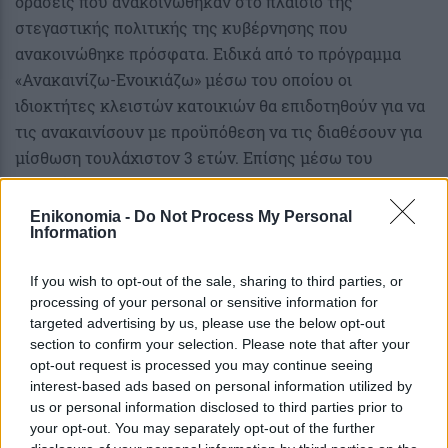
δράσεις που ανακοινώθηκαν στο πλαίσιο της
στεγαστικής πολιτικής της κυβέρνησης που
ανακοινώθηκε πρόσφατα. Ειδικά από το πρόγραμμα
«Ανακαινίζω-Ενοικιάζω» μέσω του οποίου οι
ιδιοκτήτες κλειστών κατοικιών θα επιδοτηθούν για να
τις ανακαινίσουν με προϋπόθεση να τις διαθέσουν για
μίσθωση τουλάχιστον 3 ετών. Επίσης μέσω του
προγράμματος
«Εξοικονομώ – Ανακαινίζω
» που
προβλέπει συνδυασμό επιδότησης και άτοκου ή
Enikonomia -
Do Not Process My Personal
Information
χαμηλότοκου δανεισμού σε νέους για την ανακαίνιση
και την ενεργειακή αναβάθμιση κατοικιών που
If you wish to opt-out of the sale, sharing to third parties, or
ιδιοκατοικούν.
processing of your personal or sensitive information for
targeted advertising by us, please use the below opt-out
Πηγή: ΑΠΕ-ΜΠΕ
section to confirm your selection. Please note that after your
opt-out request is processed you may continue seeing
interest-based ads based on personal information utilized by
us or personal information disclosed to third parties prior to
your opt-out. You may separately opt-out of the further