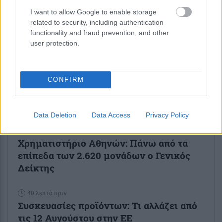
και μάθετε πρώτοι όλες τις ειδήσεις
I want to allow Google to enable storage
related to security, including authentication
Δείτε όλες τις τελευταίες
Ειδήσεις
από την Ελλάδα
functionality and fraud prevention, and other
και τον Κόσμο στο
user protection.
CONFIRM
Ροή
Οικονομία
Επιχειρήσεις
Επικαιρότητα
Data Deletion
Data Access
Privacy Policy
10 λεπτά πριν
Χρηματιστήριο Αθηνών: Πάνω από τα
επίπεδα των 2.620 μονάδων ο Γενικός
Δείκτης
40 λεπτά πριν
Συσκευασίες προϊόντων: Τι αλλάζει από
τις 12 Αυγούστου στην ΕΕ