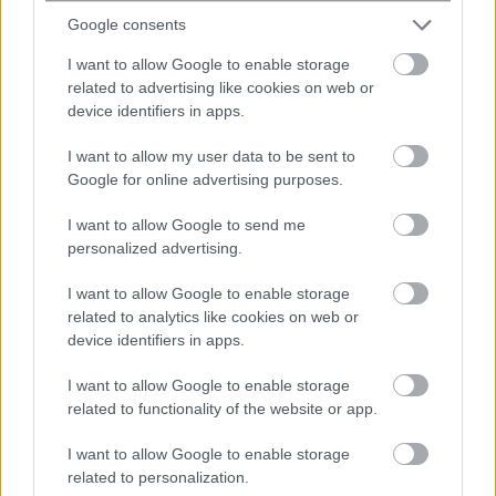
έκτακτο επίδομα
Google consents
I want to allow Google to enable storage
ΕΛΣΤΑΤ: 60,5% αυξήθηκε το έλλειμμα του
related to advertising like cookies on web or
εμπορικού ισοζυγίου το οκτάμηνο
device identifiers in apps.
Πετρέλαιο: Οι Σαουδάραβες κλείνουν τη
I want to allow my user data to be sent to
Google for online advertising purposes.
στρόφιγγα – Το «αγκάθι» με τα εξοπλιστικά
I want to allow Google to send me
personalized advertising.
Σχόλια Αναγνωστών
I want to allow Google to enable storage
related to analytics like cookies on web or
σχολίασε και εσύ
device identifiers in apps.
I want to allow Google to enable storage
related to functionality of the website or app.
I want to allow Google to enable storage
related to personalization.
Ακολουθήστε το
στο
Google News