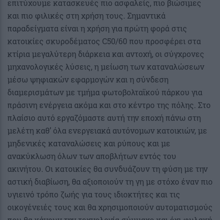
επιτύχουμε κατασκευές πιο ασφαλείς, πιο βιώσιμες
και πιο φιλικές στη χρήση τους. Σημαντικά
παραδείγματα είναι η χρήση για πρώτη φορά στις
κατοικίες σκυροδέματος C50/60 που προσφέρει στα
κτίρια μεγαλύτερη διάρκεια και αντοχή, οι σύγχρονες
μηχανολογικές λύσεις, η μείωση των καταναλώσεων
μέσω ψηφιακών εφαρμογών και η σύνδεση
διαμερισμάτων με τμήμα φωτοβολταϊκού πάρκου για
πράσινη ενέργεια ακόμα και στο κέντρο της πόλης. Στο
πλαίσιο αυτό εργαζόμαστε αυτή την εποχή πάνω στη
μελέτη καθ’ όλα ενεργειακά αυτόνομων κατοικιών, με
μηδενικές καταναλώσεις και ρύπους και με
ανακύκλωση όλων των αποβλήτων εντός του
ακινήτου. Οι κατοικίες θα συνδυάζουν τη φύση με την
αστική διαβίωση, θα αξιοποιούν τη γη με στόχο έναν πιο
υγιεινό τρόπο ζωής για τους ιδιοκτήτες και τις
οικογένειές τους και θα χρησιμοποιούν αυτοματισμούς
που θα κάνουν την τεχνολογία σύμμαχο και όχι φυλακή