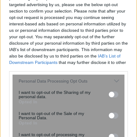
targeted advertising by us, please use the below opt-out
section to confirm your selection. Please note that after your
opt-out request is processed you may continue seeing
interest-based ads based on personal information utilized by
us or personal information disclosed to third parties prior to
Μαζική έξοδος αδειούχων: Αυξημένη
your opt-out. You may separately opt-out of the further
κίνηση σε λιμάνια, ΚΤΕΛ και εθνικές
disclosure of your personal information by third parties on the
οδούς
IAB’s list of downstream participants. This information may
also be disclosed by us to third parties on the
IAB’s List of
Downstream Participants
that may further disclose it to other
third parties.
Please note that this website/app uses one or more Google
Personal Data Processing Opt Outs
services and may gather and store information including but
not limited to your visit or usage behaviour. You may click to
I want to opt-out of the Sharing of my
personal data.
grant or deny consent to Google and its third-party tags to
Opted In
use your data for below specified purposes in below Google
consent section.
I want to opt-out of the Sale of my
Personal Data.
Opted In
I want to opt-out of processing my