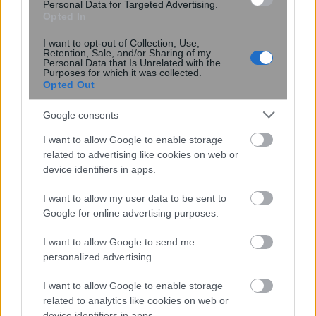
Personal Data for Targeted Advertising.
Opted In
Σκανδιναβικό bob: Το καρέ που κάνει
τα λεπτά μαλλιά να δείχνουν πιο
I want to opt-out of Collection, Use,
πλούσια – Το προτιμούν celebrities
Retention, Sale, and/or Sharing of my
Personal Data that Is Unrelated with the
Purposes for which it was collected.
Opted Out
Google consents
I want to allow Google to enable storage
related to advertising like cookies on web or
device identifiers in apps.
I want to allow my user data to be sent to
Google for online advertising purposes.
6 φράσεις που χρησιμοποιούν οι
ναρκισσιστές στους καβγάδες για να
I want to allow Google to send me
σας χειραγωγήσουν
personalized advertising.
I want to allow Google to enable storage
related to analytics like cookies on web or
device identifiers in apps.