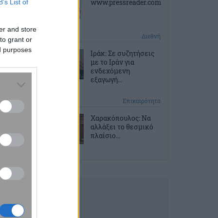
www.pressreader.com
B’s List of
er and store
1 ώρα πριν
Διεθνή
to grant or
ed purposes
Ιράκ: Σε συζητήσεις
με το Ιράν για
ενδεχόμενη
εξαγωγή...
2 ώρες πριν
Επικαιρότητα
Χαρακόπουλος: Να
αλλάξει το θεσμικό
πλαίσιο...