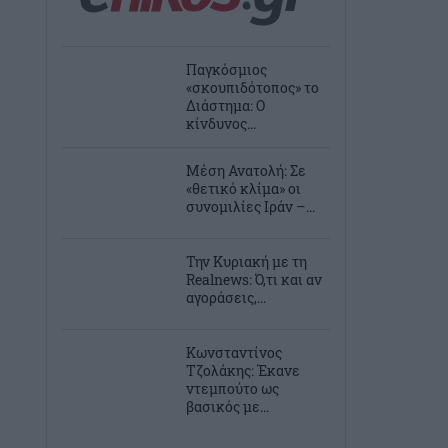
Παγκόσμιος
«σκουπιδότοπος» το
Διάστημα: Ο
κίνδυνος...
Μέση Ανατολή: Σε
«θετικό κλίμα» οι
συνομιλίες Ιράν –...
Την Κυριακή με τη
Realnews: Ό,τι και αν
αγοράσεις,...
Κωνσταντίνος
Τζολάκης: Έκανε
ντεμπούτο ως
βασικός με...