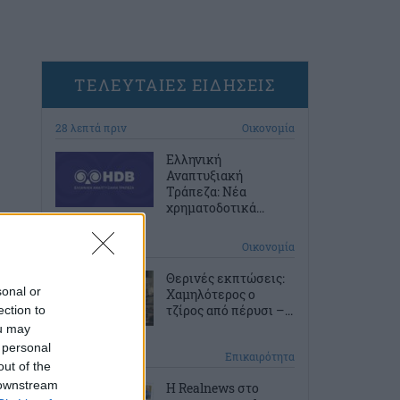
ΤΕΛΕΥΤΑΙΕΣ ΕΙΔΗΣΕΙΣ
28 λεπτά πριν
Οικονομία
Ελληνική
Αναπτυξιακή
Τράπεζα: Νέα
χρηματοδοτικά...
1 ώρα πριν
Οικονομία
Θερινές εκπτώσεις:
sonal or
Χαμηλότερος ο
τζίρος από πέρυσι –...
ection to
ou may
 personal
1 ώρα πριν
Επικαιρότητα
out of the
 downstream
Η Realnews στο