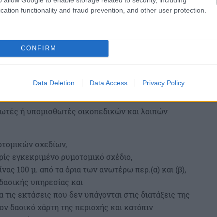
cation functionality and fraud prevention, and other user protection.
CONFIRM
Data Deletion
Data Access
Privacy Policy
ήλωσης καθαρισμού;
σθωτές ή υπομισθωτές οικοπεδικών και λοιπών
οτομικών σχεδίων,
ρίς εγκεκριμένο ρυμοτομικό σχέδιο,
ας 100 μ. από τα όρια των ανωτέρω περ.(α) και (β),
δασικής υπηρεσίας και
α τις εκτάσεις που δεν υπάγονται στις διατάξεις της
ν δασικό χάρτη της περιοχής και κατόπιν