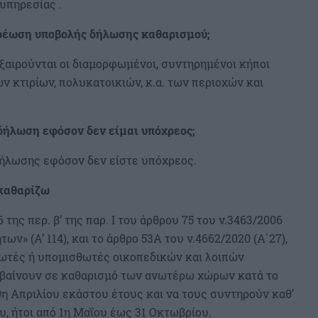
υπηρεσίας .
χρέωση υποβολής δήλωσης καθαρισμού;
ξαιρούνται οι διαμορφωμένοι, συντηρημένοι κήποι
κτιρίων, πολυκατοικιών, κ.α. των περιοχών και
δήλωση εφόσον δεν είμαι υπόχρεος;
δήλωσης εφόσον δεν είστε υπόχρεος.
 καθαρίζω
της περ. β’ της παρ. Ι του άρθρου 75 του ν.3463/2006
» (Α’ 114), και το άρθρο 53Α του ν.4662/2020 (Α΄27),
σθωτές ή υπομισθωτές οικοπεδικών και λοιπών
βαίνουν σε καθαρισμό των ανωτέρω χώρων κατά το
30η Απριλίου εκάστου έτους και να τους συντηρούν καθ’
υ, ήτοι από 1η Μαΐου έως 31 Οκτωβρίου.