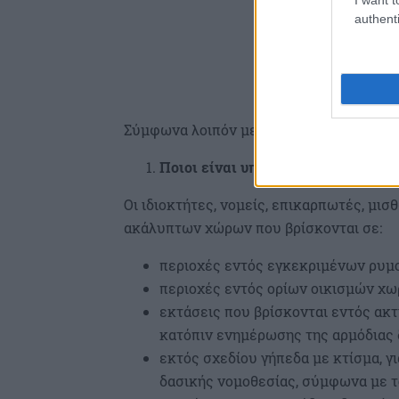
authenti
Σύμφωνα λοιπόν με τον σχετικό οδηγό:
Ποιοι είναι υπόχρεοι υποβολής δ
Οι ιδιοκτήτες, νομείς, επικαρπωτές, μι
ακάλυπτων χώρων που βρίσκονται σε:
περιοχές εντός εγκεκριμένων ρυμ
περιοχές εντός ορίων οικισμών χω
εκτάσεις που βρίσκονται εντός ακτίν
κατόπιν ενημέρωσης της αρμόδιας 
εκτός σχεδίου γήπεδα με κτίσμα, γι
δασικής νομοθεσίας, σύμφωνα με το