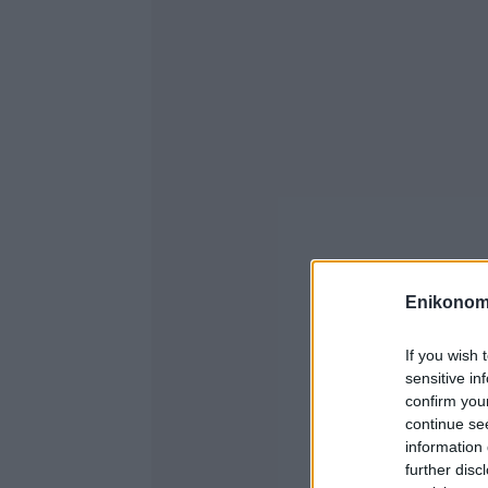
Enikonom
If you wish 
sensitive in
confirm you
continue se
information 
further disc