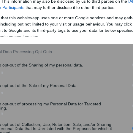
. This information may also be disclosed by us to third parties on the
IA
Participants
that may further disclose it to other third parties.
νδυνεύουν με πρόστιμο 1.000 ευρώ
, ενώ εκείνοι που
 that this website/app uses one or more Google services and may gath
ται ακόμη και με ποινή φυλάκισης.
including but not limited to your visit or usage behaviour. You may click 
 to Google and its third-party tags to use your data for below specifi
ικόπεδα
θα επαναλαμβάνεται πια κάθε χρόνο, για αυτό
ogle consent section.
ι υποχρεώνονται σε αυτή την δήλωση και ποιοι
l Data Processing Opt Outs
o opt-out of the Sharing of my personal data.
In
o opt-out of the Sale of my Personal Data.
In
to opt-out of processing my Personal Data for Targeted
ing.
In
o opt-out of Collection, Use, Retention, Sale, and/or Sharing
ersonal Data that Is Unrelated with the Purposes for which it
lected.