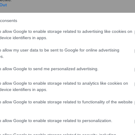
Out
ία υποβολής υπεύθυνης δήλωσης στην πλατφόρμα
consents
όχρεων ιδιοκτητών για τον καθαρισμό των οικοπέδων
o allow Google to enable storage related to advertising like cookies on
αραταθεί ως τις 30 Ιουνίου, δηλαδή μέχρι τα τέλη του
evice identifiers in apps.
o allow my user data to be sent to Google for online advertising
θαρίσουν οικόπεδο και ποιοι όχι
s.
to allow Google to send me personalized advertising.
ρίζουν οι πολίτες ποιοι είναι οι υπόχρεοι της
ικής Κρίσης και Πολιτικής Προστασίας δημοσιοποίησε
o allow Google to enable storage related to analytics like cookies on
μα «Ακαθάριστα Οικόπεδα».
evice identifiers in apps.
o allow Google to enable storage related to functionality of the website
o allow Google to enable storage related to personalization.
o allow Google to enable storage related to security, including