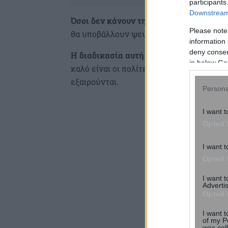
participants
Downstream 
Όσοι δεν κάνουν την σχετική δήλωση κι
Please note
θα υποβάλλουν ψευδή στοιχεία απειλούν
information 
deny consent
Η διαδικασία αυτή για τα ακαθάριστα ο
in below Go
καλό είναι οι πολίτες να γνωρίζουν ποιο
εξαιρούνται.
Persona
I want t
Opted 
I want t
Opted 
I want 
Advertis
Opted 
I want t
of my P
was col