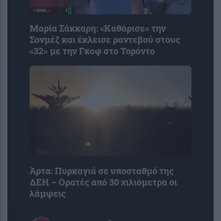
Μαρία Σάκκαρη: «Kαθάρισε» την
Σονμέζ και έκλεισε ραντεβού στους
«32» με την Γκοφ στο Τορόντο
Άρτα: Πυρκαγιά σε υποσταθμό της
ΔΕΗ – Ορατές από 30 χιλιόμετρα οι
λάμψεις