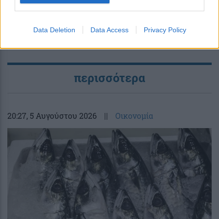
Data Deletion
Data Access
Privacy Policy
περισσότερα
20:27
, 5 Αυγούστου 2026
||
Οικονομία