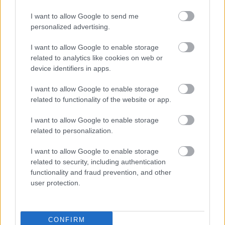
Επίθεση στην αλυσίδα εφοδιασμού
I want to allow Google to send me
του npm: Παραβιάστηκε το δημοφιλές
personalized advertising.
πακέτο Keyv με 127 εκατ.
εβδομαδιαίες λήψεις
I want to allow Google to enable storage
related to analytics like cookies on web or
device identifiers in apps.
I want to allow Google to enable storage
related to functionality of the website or app.
I want to allow Google to enable storage
related to personalization.
I want to allow Google to enable storage
related to security, including authentication
Κουίζ: Πόσο καλά θυμάσαι την
functionality and fraud prevention, and other
ελληνική μυθολογία; Μπορείς να
user protection.
απαντήσεις σωστά και στις 3
ερωτήσεις;
CONFIRM