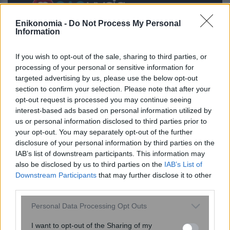
Enikonomia -
Do Not Process My Personal
Information
If you wish to opt-out of the sale, sharing to third parties, or
processing of your personal or sensitive information for
targeted advertising by us, please use the below opt-out
section to confirm your selection. Please note that after your
opt-out request is processed you may continue seeing
interest-based ads based on personal information utilized by
us or personal information disclosed to third parties prior to
Έχουμε τα μικρόβια του συντρόφου
your opt-out. You may separately opt-out of the further
μας – Μελέτη δείχνει ότι εραστές
disclosure of your personal information by third parties on the
μοιράζονται έως και το 44% του
IAB’s list of downstream participants. This information may
also be disclosed by us to third parties on the
IAB’s List of
μικροβιώματός τους
Downstream Participants
that may further disclose it to other
third parties.
Please note that this website/app uses one or more Google
Personal Data Processing Opt Outs
services and may gather and store information including but
not limited to your visit or usage behaviour. You may click to
I want to opt-out of the Sharing of my