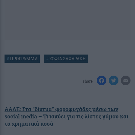
#
ΠΡΟΓΡΑΜΜΑ
#
ΣΟΦΙΑ ΖΑΧΑΡΑΚΗ
share
ΑΑΔΕ: Στα “δίχτυα” φοροφυγάδες μέσω των
social media – Τι ισχύει για τις λίστες γάμου και
τα χρηματικά ποσά