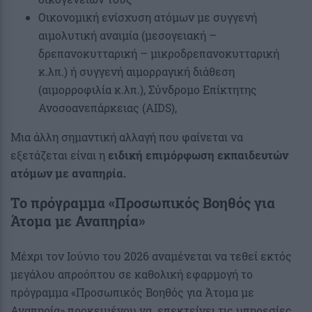
Οικονομική ενίσχυση ατόμων με συγγενή
αιμολυτική αναιμία (μεσογειακή –
δρεπανοκυτταρική – μικροδρεπανοκυτταρική
κ.λπ.) ή συγγενή αιμορραγική διάθεση
(αιμορροφιλία κ.λπ.), Σύνδρομο Επίκτητης
Ανοσοανεπάρκειας (AIDS),
Μια άλλη σημαντική αλλαγή που φαίνεται να
εξετάζεται είναι η
ειδική επιμόρφωση εκπαιδευτών
ατόμων με αναπηρία.
Το πρόγραμμα «Προσωπικός Βοηθός για
Άτομα με Αναπηρία»
Μέχρι τον Ιούνιο του 2026 αναμένεται να τεθεί εκτός
μεγάλου απροόπτου σε καθολική εφαρμογή το
πρόγραμμα «Προσωπικός Βοηθός για Άτομα με
Αναπηρία» προκειμένου να επεκτείνει τις υπηρεσίες