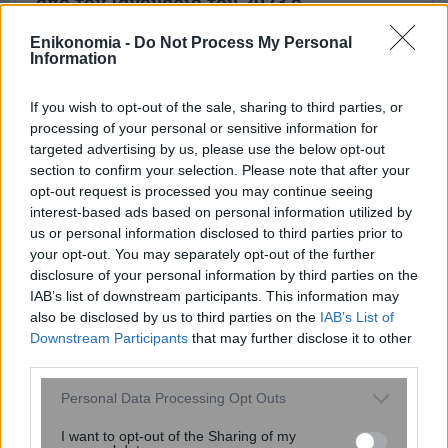
από τον Ιανουάριο του 2023 o
παγκόσμιος δείκτης τιμών τον Ιούλιο...
Enikonomia -
Do Not Process My Personal
Information
If you wish to opt-out of the sale, sharing to third parties, or
processing of your personal or sensitive information for
targeted advertising by us, please use the below opt-out
ENIKOS NETWORK
section to confirm your selection. Please note that after your
opt-out request is processed you may continue seeing
interest-based ads based on personal information utilized by
us or personal information disclosed to third parties prior to
your opt-out. You may separately opt-out of the further
disclosure of your personal information by third parties on the
IAB’s list of downstream participants. This information may
also be disclosed by us to third parties on the
IAB’s List of
Downstream Participants
that may further disclose it to other
third parties.
Please note that this website/app uses one or more Google
Personal Data Processing Opt Outs
services and may gather and store information including but
not limited to your visit or usage behaviour. You may click to
I want to opt-out of the Sharing of my