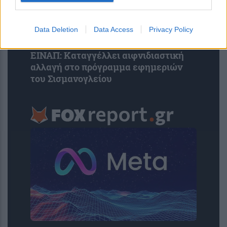
Data Deletion
Data Access
Privacy Policy
ΕΙΝΑΠ: Καταγγέλλει αιφνιδιαστική
αλλαγή στο πρόγραμμα εφημεριών
του Σισμανογλείου