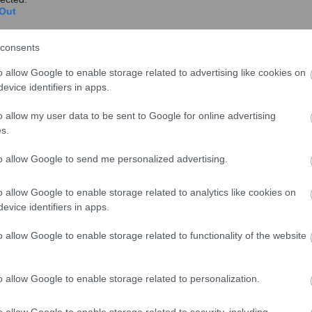
Out
ότητας
consents
τα του υποψήφιου δανειολήπτη σίγουρα παίζει ρόλο
o allow Google to enable storage related to advertising like cookies on
άνειο, ωστόσο, σύμφωνα με πληροφορίες της ΕΡΤ, οι
evice identifiers in apps.
ροσημειώσεις ακινήτων και εξασφαλίσεις.
o allow my user data to be sent to Google for online advertising
όγραμμα
s.
to allow Google to send me personalized advertising.
2» καλύπτει μεταξύ άλλων τις εξής εργασίες:
ήματα ψύξης και θέρμανσης, αντλίες θερμότητας,
o allow Google to enable storage related to analytics like cookies on
evice identifiers in apps.
ος όμως έχει ενταχθεί σε κάποιο άλλο πρόγραμμα
o allow Google to enable storage related to functionality of the website
δειγμα το Εξοικονομώ, δεν μπορεί ταυτόχρονα να
 των άτοκων δανείων.
o allow Google to enable storage related to personalization.
o allow Google to enable storage related to security, including