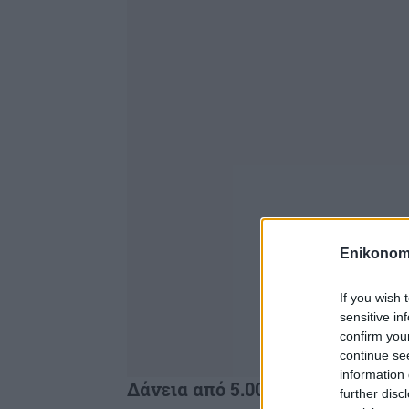
Enikonom
If you wish 
sensitive in
confirm you
continue se
information 
Δάνεια από 5.000 έως 25.000 ευ
further disc