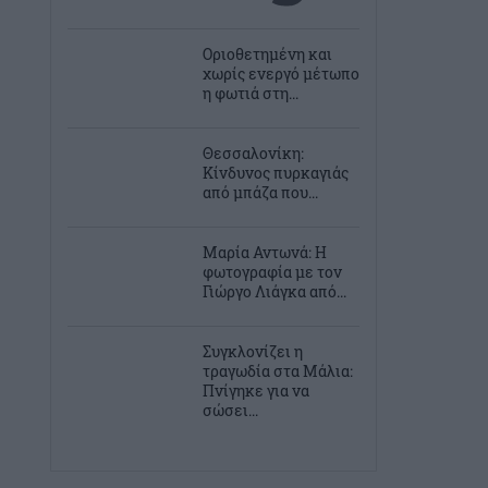
Οριοθετημένη και
χωρίς ενεργό μέτωπο
η φωτιά στη...
Θεσσαλονίκη:
Κίνδυνος πυρκαγιάς
από μπάζα που...
Μαρία Αντωνά: Η
φωτογραφία με τον
Γιώργο Λιάγκα από...
Συγκλονίζει η
τραγωδία στα Μάλια:
Πνίγηκε για να
σώσει...