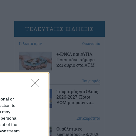
ΤΕΛΕΥΤΑΙΕΣ ΕΙΔΗΣΕΙΣ
11 λεπτά πριν
Οικονομία
e-ΕΦΚΑ και ΔΥΠΑ:
Ποιοι πάνε σήμερα
και αύριο στα ΑΤΜ
41 λεπτά πριν
Τουρισμός
Τουρισμός για Όλους
2026-2027: Ποιοι
sonal or
ΑΦΜ μπορούν να...
ection to
ou may
 personal
1 ώρα πριν
Επικαιρότητα
out of the
Οι αθλητικές
 downstream
εφημερίδες 6/8/2026