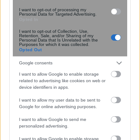
I want to opt-out of processing my
Personal Data for Targeted Advertising.
Opted In
I want to opt-out of Collection, Use,
Retention, Sale, and/or Sharing of my
ΙΣΑ: Αναστολή της υποχρεωτικής
Personal Data that Is Unrelated with the
Purposes for which it was collected.
καταχώρισης διαγνωστικών
Opted Out
εξετάσεων στο Ψηφιακό Αποθετήριο
Google consents
I want to allow Google to enable storage
related to advertising like cookies on web or
device identifiers in apps.
I want to allow my user data to be sent to
Google for online advertising purposes.
I want to allow Google to send me
personalized advertising.
Σε ποια ηλικία ο εγκέφαλος είναι στα
καλύτερά του; Η απρόσμενη
I want to allow Google to enable storage