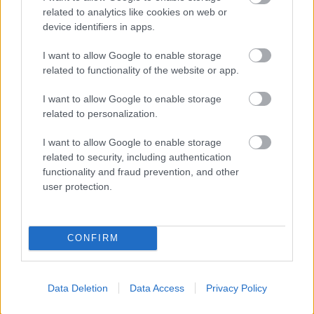
ικανότητα στα 70
related to analytics like cookies on web or
device identifiers in apps.
I want to allow Google to enable storage
related to functionality of the website or app.
I want to allow Google to enable storage
related to personalization.
I want to allow Google to enable storage
related to security, including authentication
functionality and fraud prevention, and other
user protection.
Πλούτωνας: Η ατμόσφαιρά του
CONFIRM
συρρικνώνεται καθώς απομακρύνεται
από τον Ήλιο
Data Deletion
Data Access
Privacy Policy