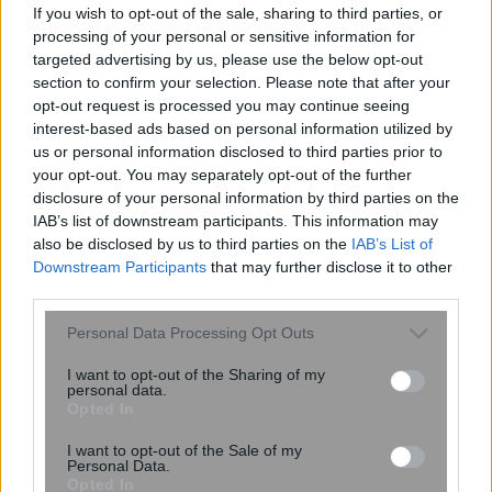
If you wish to opt-out of the sale, sharing to third parties, or
processing of your personal or sensitive information for
targeted advertising by us, please use the below opt-out
section to confirm your selection. Please note that after your
opt-out request is processed you may continue seeing
interest-based ads based on personal information utilized by
us or personal information disclosed to third parties prior to
your opt-out. You may separately opt-out of the further
disclosure of your personal information by third parties on the
IAB’s list of downstream participants. This information may
Πολύ υψηλός κίνδυνος πυρκαγιάς την
also be disclosed by us to third parties on the
IAB’s List of
Κυριακή – Red Code σε Αττική και
Downstream Participants
that may further disclose it to other
άλλες περιφέρειες
third parties.
Please note that this website/app uses one or more Google
Personal Data Processing Opt Outs
services and may gather and store information including but
not limited to your visit or usage behaviour. You may click to
I want to opt-out of the Sharing of my
personal data.
grant or deny consent to Google and its third-party tags to
Opted In
use your data for below specified purposes in below Google
consent section.
I want to opt-out of the Sale of my
Personal Data.
Opted In