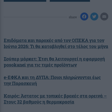
share
Επιδόματα και παροχές από τον ΟΠΕΚΑ για τον
Ιούνιο 2026: Τι θα καταβληθεί στο τέλος του μήνα
Σούπερ μάρκετ: Έτσι θα λειτουργεί η εφαρμογή
posokanei για τις τιμές προϊόντων
e-ΕΦΚΑ και τη ΔΥΠΑ: Ποιοι πληρώνονται έως
την Παρασκευή
Καιρός: Άστατος με τοπικές βροχές στα ορεινά –
Στους 32 βαθμούς η θερμοκρασία