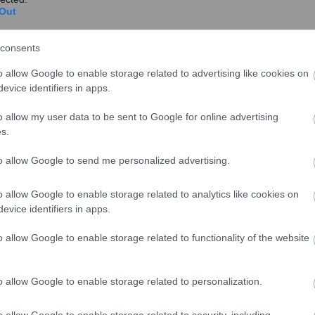
Out
 λόγω της νέας αναπροσαρμογής που έγινε στον
ό 830 ευρώ μεικτά που ήταν προηγουμένως.
consents
υς που απασχολούνταν
με καθεστώς πλήρους
o allow Google to enable storage related to advertising like cookies on
με καθεστώς μερικής απασχόλησης
το ποσό του
evice identifiers in apps.
ευρώ.
Συνεπώς:
o allow my user data to be sent to Google for online advertising
0,19 ευρώ
θα πάρουν από τη ΔΥΠΑ όσοι έλαβαν το
s.
 την 1η Ιανουαρίου έως και τις 30 Απριλίου.
to allow Google to send me personalized advertising.
ρώσει
πλήρως το τρίμηνο επιδότησης, θα λάβουν
κά:
o allow Google to enable storage related to analytics like cookies on
evice identifiers in apps.
που ισούται με 3 ημερήσια επιδόματα ανεργίας.
o allow Google to enable storage related to functionality of the website
o allow Google to enable storage related to personalization.
o allow Google to enable storage related to security, including