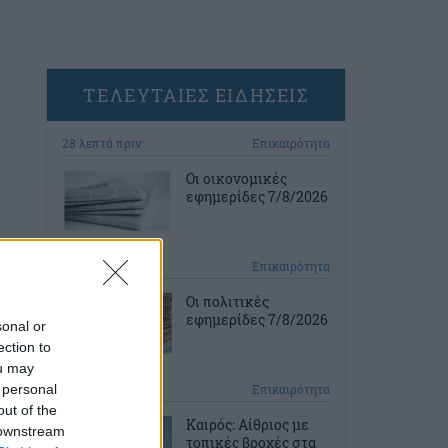
ΤΕΛΕΥΤΑΙΕΣ ΕΙΔΗΣΕΙΣ
28 λεπτά πριν
Επικαιρότητα
Οι οικονομικές
εφημερίδες 7/8/2026
57 λεπτά πριν
Επικαιρότητα
Οι πολιτικές
εφημερίδες 7/8/2026
sonal or
ection to
ou may
 personal
1 ώρα πριν
Επικαιρότητα
out of the
Καιρός: Αίθριος με
 downstream
τοπικές βροχές στα