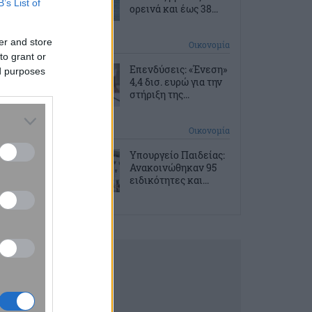
B’s List of
ορεινά και έως 38...
er and store
2 ώρες πριν
Οικονομία
to grant or
Επενδύσεις: «Ένεση»
ed purposes
4,4 δισ. ευρώ για την
στήριξη της...
10 ώρες πριν
Οικονομία
Υπουργείο Παιδείας:
Ανακοινώθηκαν 95
ειδικότητες και...