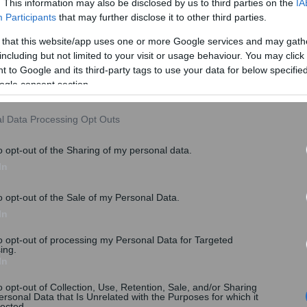
. This information may also be disclosed by us to third parties on the
IA
άσχα 2025
σε όλους τους δικαιούχους του επιδόματος
Participants
that may further disclose it to other third parties.
 that this website/app uses one or more Google services and may gath
including but not limited to your visit or usage behaviour. You may click 
 to Google and its third-party tags to use your data for below specifi
ogle consent section.
l Data Processing Opt Outs
o opt-out of the Sharing of my personal data.
In
o opt-out of the Sale of my Personal Data.
In
to opt-out of processing my Personal Data for Targeted
ing.
In
ΥΠΑ αντιστοιχεί
στο μισό μηνιαίο επίδομα ανεργίας ή
η
ενθυμίζεται πως από την 1
Απριλίου το επίδομα
o opt-out of Collection, Use, Retention, Sale, and/or Sharing
ersonal Data that Is Unrelated with the Purposes for which it
διαμορφώνεται πλέον στα 540,38 ευρώ
από 509,70
lected.