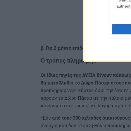
authenti
β. Για 2 μήνες επιδότησης
θα καταβληθεί
Ο τρόπος πληρωμής
Οι ίδιες πηγές της ΔΥΠΑ δίνουν κάποιες
θα καταβληθεί το Δώρο Πάσχα στους αν
προπληρωμένης κάρτας όσοι την έχουν. 
πάρουν το Δώρο Πάσχα με την παλαιά μέ
κανονικά στον τραπεζικό λογαριασμό » 
«Εάν
από τους 300 χιλιάδες δικαιούχου
άνεργοι που δεν έχουν βγάλει προπληρω