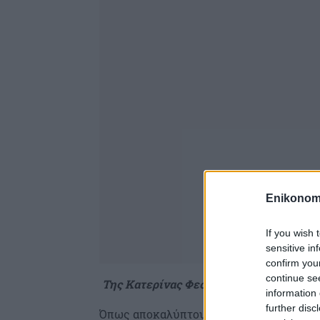
Enikonom
If you wish 
sensitive in
confirm you
continue se
Της Κατερίνας Φεσσά
information 
further disc
Όπως αποκαλύπτουν
πηγές της ΔΥΠΑ
σ