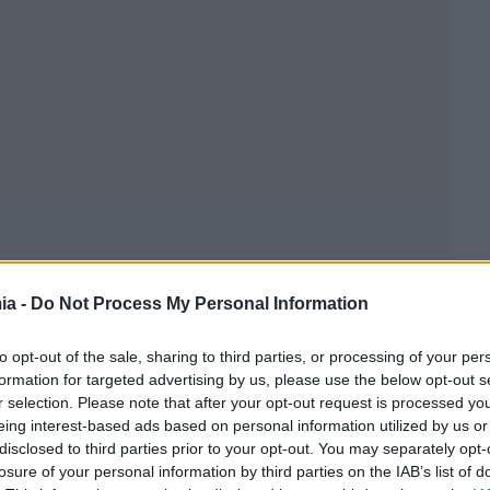
ia -
Do Not Process My Personal Information
to opt-out of the sale, sharing to third parties, or processing of your per
formation for targeted advertising by us, please use the below opt-out s
r selection. Please note that after your opt-out request is processed y
eing interest-based ads based on personal information utilized by us or
disclosed to third parties prior to your opt-out. You may separately opt-
losure of your personal information by third parties on the IAB’s list of
το
enikonomia
.
gr
«η
Δημόσια Υπηρεσία Απασχόλησης