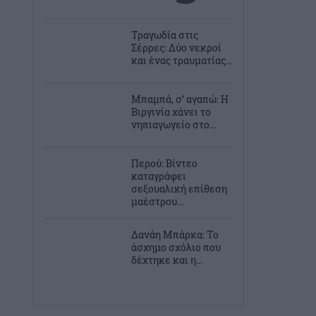
Τραγωδία στις
Σέρρες: Δύο νεκροί
και ένας τραυματίας...
Μπαμπά, σ’ αγαπώ: Η
Βιργινία χάνει το
νηπιαγωγείο στο...
Περού: Βίντεο
καταγράφει
σεξουαλική επίθεση
μαέστρου...
Δανάη Μπάρκα: Το
άσχημο σχόλιο που
δέχτηκε και η...