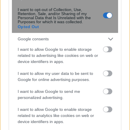
κουνουπιών
I want to opt-out of Collection, Use,
Retention, Sale, and/or Sharing of my
Personal Data that Is Unrelated with the
Purposes for which it was collected.
Opted Out
Google consents
I want to allow Google to enable storage
related to advertising like cookies on web or
device identifiers in apps.
ΕΙΝΑΠ: Καταγγέλλει αιφνιδιαστική
I want to allow my user data to be sent to
αλλαγή στο πρόγραμμα εφημεριών
Google for online advertising purposes.
του Σισμανογλείου
I want to allow Google to send me
personalized advertising.
I want to allow Google to enable storage
related to analytics like cookies on web or
device identifiers in apps.