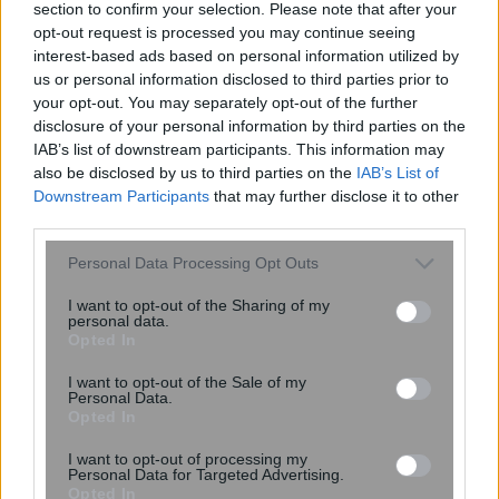
Τραμπ για τις εκκλήσεις της
section to confirm your selection. Please note that after your
opt-out request is processed you may continue seeing
Ουκρανίας για επιπλέον στρατιωτική
interest-based ads based on personal information utilized by
βοήθεια: «Κι εμείς θέλουμε
us or personal information disclosed to third parties prior to
πυραύλους»
your opt-out. You may separately opt-out of the further
disclosure of your personal information by third parties on the
IAB’s list of downstream participants. This information may
also be disclosed by us to third parties on the
IAB’s List of
Downstream Participants
that may further disclose it to other
third parties.
Please note that this website/app uses one or more Google
Personal Data Processing Opt Outs
services and may gather and store information including but
not limited to your visit or usage behaviour. You may click to
I want to opt-out of the Sharing of my
personal data.
grant or deny consent to Google and its third-party tags to
Opted In
use your data for below specified purposes in below Google
consent section.
I want to opt-out of the Sale of my
Personal Data.
Opted In
ΙΣΑ για έξαρση του ιού του Δυτικού
Νείλου στην Αττική: Ζητά άμεση
I want to opt-out of processing my
Personal Data for Targeted Advertising.
εντατικοποίηση των μέτρων κατά των
Opted In