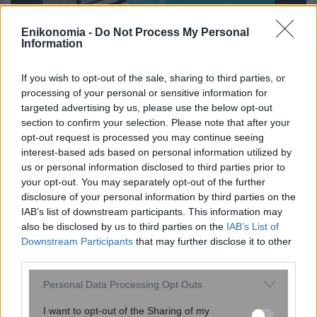
Enikonomia -
Do Not Process My Personal
Information
Τραγωδία στην Πάρο: Νεκρό 4χρονο
παιδί σε πισίνα beach bar –
If you wish to opt-out of the sale, sharing to third parties, or
Προσήχθησαν ο ιδιοκτήτης και οι
processing of your personal or sensitive information for
γονείς
targeted advertising by us, please use the below opt-out
section to confirm your selection. Please note that after your
opt-out request is processed you may continue seeing
interest-based ads based on personal information utilized by
us or personal information disclosed to third parties prior to
your opt-out. You may separately opt-out of the further
disclosure of your personal information by third parties on the
IAB’s list of downstream participants. This information may
also be disclosed by us to third parties on the
IAB’s List of
Downstream Participants
that may further disclose it to other
third parties.
«Ζωή» έπειτα από 5.300 χρόνια: Η
Please note that this website/app uses one or more Google
Personal Data Processing Opt Outs
απροσδόκητη επιστημονική
services and may gather and store information including but
ανακάλυψη στη μούμια του Ότσι
not limited to your visit or usage behaviour. You may click to
I want to opt-out of the Sharing of my