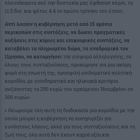
πλεονάσματα από την δυστυχία μας έφθασαν πέρσι, τα
11.5 δισ. και φέτος 4.4 το πρώτο τρίνηνο του έτους.
Αντί λοιπόν η κυβέρνηση μετά από 15 χρόνια
περικοπών στις συντάξεις, να δώσει πραγματικές
αυξήσεις στις κύριες και επικουρικές συντάξεις, να
καταβάλει τα πληρωμένα δώρα, τα αναδρομικά του
11μηνου, να καταργήσει
την εισφορά αλληλεγγύης, σε
όλους τους συνταξιούχους, προχώρησε για μια ακόμη
φορά στη γνωστή της, προσφιλή επιδοματική πολιτική
κοροϊδία, με εισοδηματικά και ηλικιακά κριτήρια
αυξάνοντας τα 250 ευρώ του ερχόμενου Νοεμβρίου σε
300 ευρώ».
« Θεωρούμε όλη αυτή τη διαδικασία μια κοροϊδία με την
οποία μπορεί η κυβέρνηση να πανηγυρίζει για
ευνόητους λόγους, αλλά για τους συνταξιούχους και τη
ζωή τους, όλα αυτά δεν έχουν καμιά αξία και