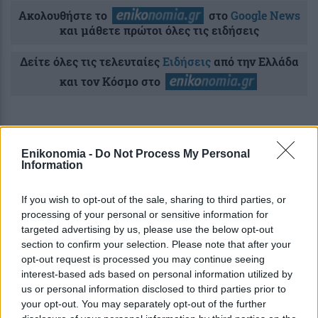
Ακολουθήστε το
στο
Google News
και μάθετε πρώτοι όλες τις ειδήσεις
Δείτε όλες τις τελευταίες
Ειδήσεις
από την Ελλάδα
και τον Κόσμο στο
Enikonomia -
Do Not Process My Personal
Information
Ροή
Οικονομία
Επιχειρήσεις
Επικαιρότητα
If you wish to opt-out of the sale, sharing to third parties, or
4 ώρες πριν
processing of your personal or sensitive information for
Αγροτικές ενισχύσεις: Ποιοι θα λάβουν
targeted advertising by us, please use the below opt-out
νωρίτερα τις προκαταβολές
section to confirm your selection. Please note that after your
opt-out request is processed you may continue seeing
interest-based ads based on personal information utilized by
4 ώρες πριν
us or personal information disclosed to third parties prior to
Ελληνικές εξαγωγές: Εσπασαν το φράγμα
your opt-out. You may separately opt-out of the further
των 5 δισ. ευρώ τον Ιούνιο – Δείτε