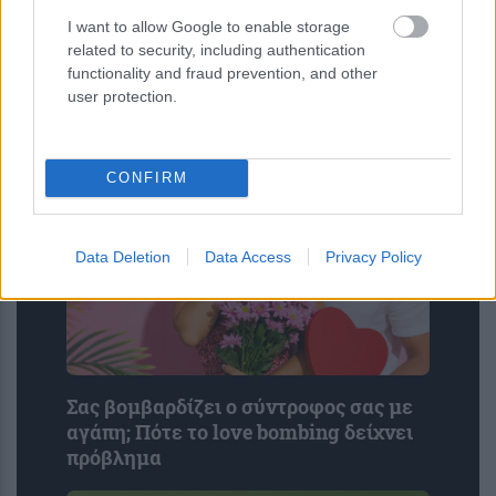
ιστορική εκκλησία 173 ετών –
I want to allow Google to enable storage
Σημειωματάριο με αναφορές σε
related to security, including authentication
δολοφονίες και βία
functionality and fraud prevention, and other
user protection.
CONFIRM
Data Deletion
Data Access
Privacy Policy
Σας βομβαρδίζει ο σύντροφος σας με
αγάπη; Πότε το love bombing δείχνει
πρόβλημα