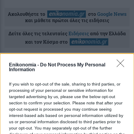
Ακολουθήστε το
στο
Google News
και μάθετε πρώτοι όλες τις ειδήσεις
Δείτε όλες τις τελευταίες
Ειδήσεις
από την Ελλάδα
και τον Κόσμο στο
Enikonomia -
Do Not Process My Personal
Information
Ροή
Οικονομία
Επιχειρήσεις
Επικαιρότητα
If you wish to opt-out of the sale, sharing to third parties, or
processing of your personal or sensitive information for
6 λεπτά πριν
targeted advertising by us, please use the below opt-out
e-ΕΦΚΑ και ΔΥΠΑ: Ποιοι πάνε σήμερα
section to confirm your selection. Please note that after your
και αύριο στα ΑΤΜ
opt-out request is processed you may continue seeing
interest-based ads based on personal information utilized by
us or personal information disclosed to third parties prior to
37 λεπτά πριν
your opt-out. You may separately opt-out of the further
Τουρισμός για Όλους 2026-2027: Ποιοι