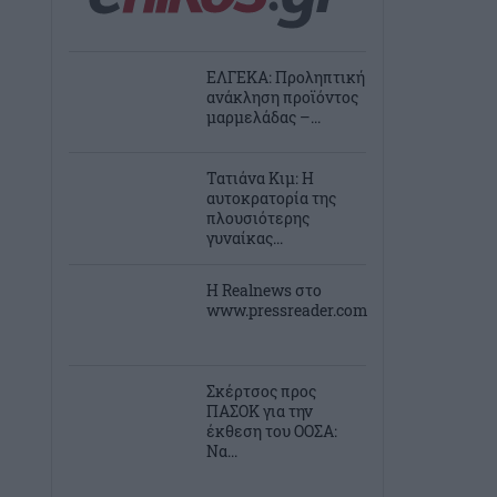
ΕΛΓΕΚΑ: Προληπτική
ανάκληση προϊόντος
μαρμελάδας –...
Τατιάνα Κιμ: Η
αυτοκρατορία της
πλουσιότερης
γυναίκας...
Η Realnews στο
www.pressreader.com
Σκέρτσος προς
ΠΑΣΟΚ για την
έκθεση του ΟΟΣΑ:
Να...