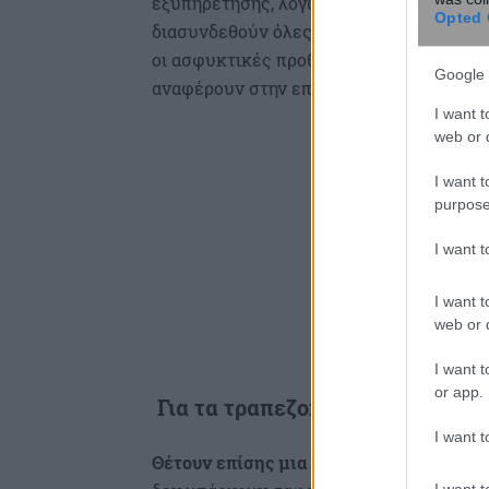
εξυπηρέτησης, λόγω τεχνικών προβλημάτ
Opted 
διασυνδεθούν όλες εντός των επόμενων
οι ασφυκτικές προθεσμίες όταν οι πάροχο
Google 
αναφέρουν στην επιστολή τους ΓΣΕΒΕΕ κ
I want t
web or d
I want t
purpose
I want 
I want t
web or d
I want t
or app.
Για
τα τραπεζοκαθίσματα
I want t
Θέτουν επίσης μια σειρά ζητημάτων, ό
I want t