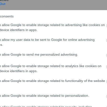
ων, χιλιάδων επιχειρήσεων που πρέπει να
Out
 ελάχιστων ημερών. Πώς είναι δυνατόν να τηρηθούν
ι δεν είναι έτοιμοι να ανταποκριθούν στα αιτήματα;»
consents
αι ΕΣΕΕ.
o allow Google to enable storage related to advertising like cookies on
evice identifiers in apps.
o allow my user data to be sent to Google for online advertising
s.
to allow Google to send me personalized advertising.
o allow Google to enable storage related to analytics like cookies on
evice identifiers in apps.
o allow Google to enable storage related to functionality of the website
o allow Google to enable storage related to personalization.
πως πχ για τα τραπεζοκαθίσματα στην εστίαση
, που
o allow Google to enable storage related to security, including