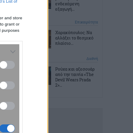
B’s List of
ενδεχόμενη
εξαγωγή...
er and store
1 ώρα πριν
Επικαιρότητα
to grant or
ed purposes
Χαρακόπουλος: Να
αλλάξει το θεσμικό
πλαίσιο...
2 ώρες πριν
Διεθνή
Ρούχα και αξεσουάρ
από την ταινία «The
Devil Wears Prada
2»...