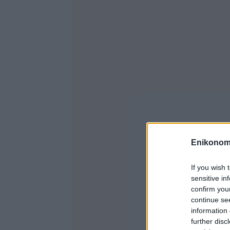
Enikonom
If you wish 
sensitive in
confirm you
continue se
information 
further disc