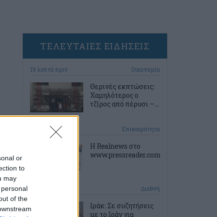
ΤΕΛΕΥΤΑΙΕΣ ΕΙΔΗΣΕΙΣ
19 λεπτά πριν
Οικονομία
Θερινές εκπτώσεις:
Χαμηλότερος ο
τζίρος από πέρυσι –...
29 λεπτά πριν
Επικαιρότητα
Η Realnews στο
www.pressreader.com
sonal or
ection to
ou may
 personal
39 λεπτά πριν
Διεθνή
out of the
Ιράκ: Σε συζητήσεις
 downstream
με το Ιράν για