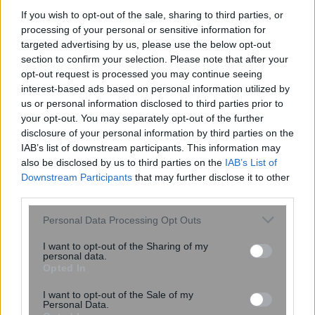
If you wish to opt-out of the sale, sharing to third parties, or
processing of your personal or sensitive information for
targeted advertising by us, please use the below opt-out
section to confirm your selection. Please note that after your
opt-out request is processed you may continue seeing
interest-based ads based on personal information utilized by
Τραμπ: «Δεν ξεμένουμε από
us or personal information disclosed to third parties prior to
πυραύλους» – Απειλεί με φυλάκιση
your opt-out. You may separately opt-out of the further
όσους διαρρέουν απόρρητες
disclosure of your personal information by third parties on the
πληροφορίες
IAB’s list of downstream participants. This information may
also be disclosed by us to third parties on the
IAB’s List of
Downstream Participants
that may further disclose it to other
third parties.
Please note that this website/app uses one or more Google
Personal Data Processing Opt Outs
services and may gather and store information including but
not limited to your visit or usage behaviour. You may click to
I want to opt-out of the Sharing of my
personal data.
grant or deny consent to Google and its third-party tags to
Opted In
use your data for below specified purposes in below Google
consent section.
I want to opt-out of the Sale of my
Personal Data.