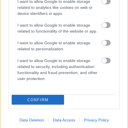
I want to allow Google to enable storage
related to analytics like cookies on web or
device identifiers in apps.
I want to allow Google to enable storage
related to functionality of the website or app.
I want to allow Google to enable storage
related to personalization.
I want to allow Google to enable storage
related to security, including authentication
functionality and fraud prevention, and other
user protection.
Ψεύτικες ενημερώσεις Adobe και
Zoom εγκαθιστούν κακόβουλο
λογισμικό απομακρυσμένης
CONFIRM
πρόσβασης
Data Deletion
Data Access
Privacy Policy