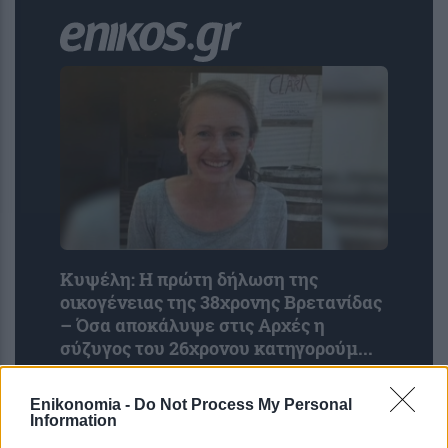
Κυψέλη: Η πρώτη δήλωση της
οικογένειας της 38χρονης Βρετανίδας
– Όσα αποκάλυψε στις Aρχές η
σύζυγος του 26χρονου κατηγορούμ...
Enikonomia -
Do Not Process My Personal
Information