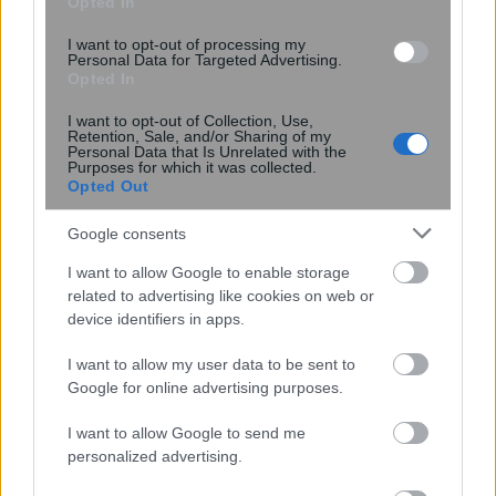
Opted In
I want to opt-out of processing my
Personal Data for Targeted Advertising.
Opted In
ΠΙΣ: Η Προσωρινή Διοικούσα
Επιτροπή δεσμεύεται για εκλογές με
I want to opt-out of Collection, Use,
πλήρη νομιμότητα και διαφάνεια
Retention, Sale, and/or Sharing of my
Personal Data that Is Unrelated with the
Purposes for which it was collected.
Opted Out
Google consents
I want to allow Google to enable storage
related to advertising like cookies on web or
device identifiers in apps.
I want to allow my user data to be sent to
Google for online advertising purposes.
«Μου έδιναν 2,5 χρόνια ζωής»: Η
ιστορία της γυναίκας που νίκησε τα
I want to allow Google to send me
προγνωστικά και έδωσε φωνή στους
personalized advertising.
ασθενείς