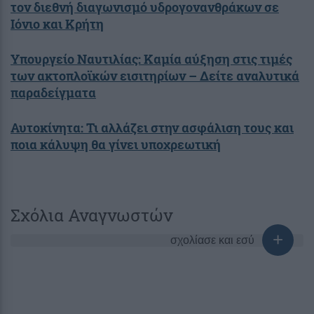
τον διεθνή διαγωνισμό υδρογονανθράκων σε
Ιόνιο και Κρήτη
Υπουργείο Ναυτιλίας: Καμία αύξηση στις τιμές
των ακτοπλοϊκών εισιτηρίων – Δείτε αναλυτικά
παραδείγματα
Αυτοκίνητα: Τι αλλάζει στην ασφάλιση τους και
ποια κάλυψη θα γίνει υποχρεωτική
Σχόλια Αναγνωστών
σχολίασε και εσύ