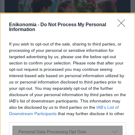
Enikonomia -
Do Not Process My Personal
Information
If you wish to opt-out of the sale, sharing to third parties, or
processing of your personal or sensitive information for
Η ομιλία των παιδιών μπορεί να
targeted advertising by us, please use the below opt-out
section to confirm your selection. Please note that after your
αποκαλύπτει τον μελλοντικό κίνδυνο
opt-out request is processed you may continue seeing
κατάθλιψης και άγχους – Τι έδειξε
interest-based ads based on personal information utilized by
μελέτη του Stanford με ...
us or personal information disclosed to third parties prior to
your opt-out. You may separately opt-out of the further
disclosure of your personal information by third parties on the
IAB’s list of downstream participants. This information may
also be disclosed by us to third parties on the
IAB’s List of
Downstream Participants
that may further disclose it to other
third parties.
Please note that this website/app uses one or more Google
Personal Data Processing Opt Outs