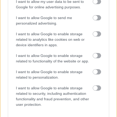
ελληνική μυθολογία; Μπορείτε να
I want to allow my user data to be sent to
Google for online advertising purposes.
κάνετε το 3 στα 3;
I want to allow Google to send me
personalized advertising.
I want to allow Google to enable storage
related to analytics like cookies on web or
device identifiers in apps.
I want to allow Google to enable storage
περισσότερα
related to functionality of the website or app.
I want to allow Google to enable storage
related to personalization.
19:58
, 6 Αυγούστου 2026
||
Οικονομία
I want to allow Google to enable storage
related to security, including authentication
functionality and fraud prevention, and other
user protection.