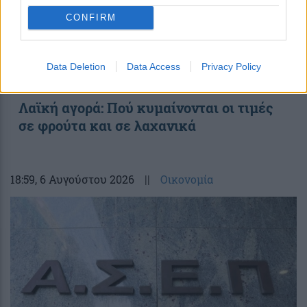
CONFIRM
Data Deletion
Data Access
Privacy Policy
Λαϊκή αγορά: Πού κυμαίνονται οι τιμές
σε φρούτα και σε λαχανικά
18:59
, 6 Αυγούστου 2026
||
Οικονομία