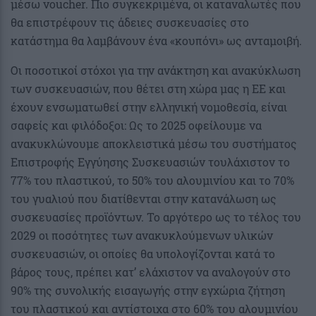
μέσω voucher. Πιο συγκεκριμένα, οι καταναλωτές που
θα επιστρέφουν τις άδειες συσκευασίες στο
κατάστημα θα λαμβάνουν ένα «κουπόνι» ως ανταμοιβή.
Οι ποσοτικοί στόχοι για την ανάκτηση και ανακύκλωση
των συσκευασιών, που θέτει στη χώρα µας η ΕΕ και
έχουν ενσωµατωθεί στην ελληνική νοµοθεσία, είναι
σαφείς και φιλόδοξοι: Ως το 2025 οφείλουµε να
ανακυκλώνουµε αποκλειστικά µέσω του συστήµατος
Επιστροφής Εγγύησης Συσκευασιών τουλάχιστον το
77% του πλαστικού, το 50% του αλουµινίου και το 70%
του γυαλιού που διατίθενται στην κατανάλωση ως
συσκευασίες προϊόντων. Το αργότερο ως το τέλος του
2029 οι ποσότητες των ανακυκλούµενων υλικών
συσκευασιών, οι οποίες θα υπολογίζονται κατά το
βάρος τους, πρέπει κατ’ ελάχιστον να αναλογούν στο
90% της συνολικής εισαγωγής στην εγχώρια ζήτηση
του πλαστικού και αντίστοιχα στο 60% του αλουµινίου