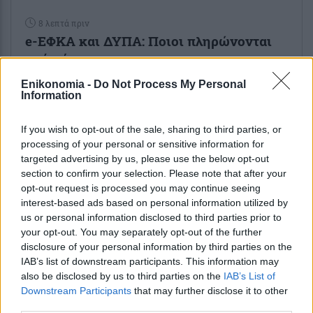
8 λεπτά πριν
e-ΕΦΚΑ και ΔΥΠΑ: Ποιοι πληρώνονται
από σήμερα
Enikonomia -
Do Not Process My Personal
38 λεπτά πριν
Information
Ανασφάλιστα αυτοκίνητα: Στο
«μικροσκόπιο» της ΑΑΔΕ και της ΓΓΠΣ
If you wish to opt-out of the sale, sharing to third parties, or
με τη βοήθεια της τεχνητής...
processing of your personal or sensitive information for
targeted advertising by us, please use the below opt-out
section to confirm your selection. Please note that after your
1 ώρα πριν
opt-out request is processed you may continue seeing
Τουρισμός για Όλους: Όλα τα ΑΦΜ
interest-based ads based on personal information utilized by
καταθέτουν αίτηση από σήμερα – Πότε
us or personal information disclosed to third parties prior to
εκπνέει η προθεσμία
your opt-out. You may separately opt-out of the further
disclosure of your personal information by third parties on the
IAB’s list of downstream participants. This information may
also be disclosed by us to third parties on the
IAB’s List of
Downstream Participants
that may further disclose it to other
third parties.