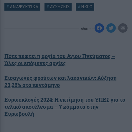
#
ΑΝΑΨΥΚΤΙΚΑ
#
ΑΥΞΗΣΕΙΣ
#
ΝΕΡΟ
share
Πότε πέφτει η αργία του Αγίου Πνεύματος –
Όλες οι επόμενες αργίες
Εισαγωγές φρούτων και λαχανικών: Αύξηση
23,26% στο πεντάμηνο
Ευρωεκλογές 2024: Η εκτίμηση του ΥΠΕΣ για το
τελικό αποτέλεσμα – 7 κόμματα στην
Ευρωβουλή