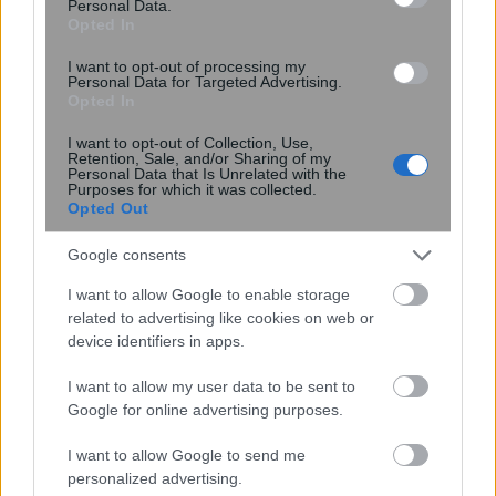
αποκαλύπτει τον μελλοντικό κίνδυνο
Personal Data.
Opted In
κατάθλιψης και άγχους – Τι έδειξε
μελέτη του Stanford με ...
I want to opt-out of processing my
Personal Data for Targeted Advertising.
Opted In
I want to opt-out of Collection, Use,
Retention, Sale, and/or Sharing of my
Personal Data that Is Unrelated with the
Purposes for which it was collected.
Opted Out
Google consents
I want to allow Google to enable storage
related to advertising like cookies on web or
device identifiers in apps.
I want to allow my user data to be sent to
Νέος σχεδιασμός καταλύτη βελτιώνει
Google for online advertising purposes.
την παραγωγή αμμωνίας
καταστέλλοντας ανεπιθύμητες
I want to allow Google to send me
αντιδράσεις
personalized advertising.