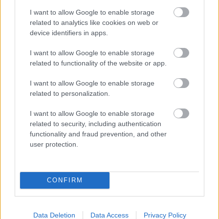
I want to allow Google to enable storage
related to analytics like cookies on web or
device identifiers in apps.
I want to allow Google to enable storage
related to functionality of the website or app.
I want to allow Google to enable storage
related to personalization.
Κουίζ: Πόσο καλά γνωρίζετε την
I want to allow Google to enable storage
ελληνική μυθολογία; Μπορείτε να
related to security, including authentication
κάνετε το 3 στα 3;
functionality and fraud prevention, and other
user protection.
CONFIRM
Data Deletion
Data Access
Privacy Policy