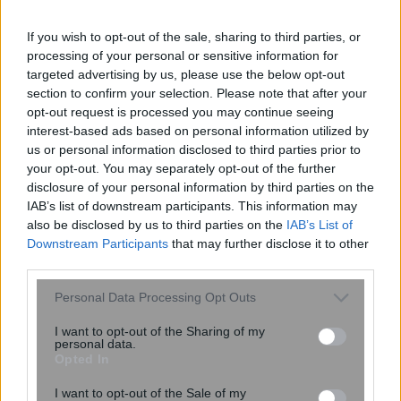
If you wish to opt-out of the sale, sharing to third parties, or
processing of your personal or sensitive information for
targeted advertising by us, please use the below opt-out
section to confirm your selection. Please note that after your
opt-out request is processed you may continue seeing
ΠΟΕΔΗΝ: Οκτώ καταγγελίες για
interest-based ads based on personal information utilized by
βιασμό τουριστριών στη Ζάκυνθο από
us or personal information disclosed to third parties prior to
τα μέσα Ιουνίου
your opt-out. You may separately opt-out of the further
disclosure of your personal information by third parties on the
IAB’s list of downstream participants. This information may
also be disclosed by us to third parties on the
IAB’s List of
Downstream Participants
that may further disclose it to other
third parties.
Please note that this website/app uses one or more Google
Personal Data Processing Opt Outs
services and may gather and store information including but
not limited to your visit or usage behaviour. You may click to
I want to opt-out of the Sharing of my
personal data.
grant or deny consent to Google and its third-party tags to
Opted In
use your data for below specified purposes in below Google
Η ομιλία των παιδιών μπορεί να
consent section.
I want to opt-out of the Sale of my