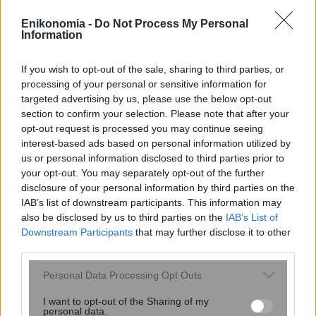
Enikonomia -
Do Not Process My Personal
Information
If you wish to opt-out of the sale, sharing to third parties, or
processing of your personal or sensitive information for
targeted advertising by us, please use the below opt-out
section to confirm your selection. Please note that after your
opt-out request is processed you may continue seeing
interest-based ads based on personal information utilized by
us or personal information disclosed to third parties prior to
your opt-out. You may separately opt-out of the further
disclosure of your personal information by third parties on the
IAB’s list of downstream participants. This information may
Τρεις πλατφόρμες phishing
also be disclosed by us to third parties on the
IAB’s List of
παρακάμπτουν το MFA και στοχεύουν
Downstream Participants
that may further disclose it to other
third parties.
λογαριασμούς Microsoft 365
Please note that this website/app uses one or more Google
Personal Data Processing Opt Outs
services and may gather and store information including but
not limited to your visit or usage behaviour. You may click to
I want to opt-out of the Sharing of my
personal data.