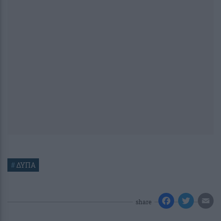
#
ΔΥΠΑ
share