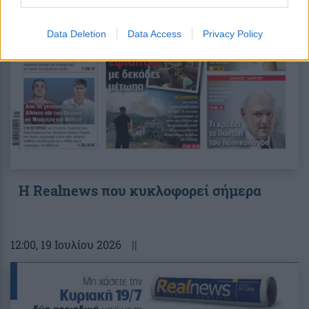
Data Deletion
Data Access
Privacy Policy
Η Realnews που κυκλοφορεί σήμερα
12:00
, 19 Ιουλίου 2026
||